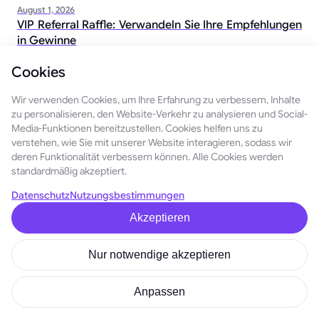
August 1, 2026
VIP Referral Raffle: Verwandeln Sie Ihre Empfehlungen
in Gewinne
Cookies
Inside GoMining, Film 2: Die Mining-Anlage, die
absichtlich abgeschaltet wurde
Wir verwenden Cookies, um Ihre Erfahrung zu verbessern, Inhalte
July 24, 2026
zu personalisieren, den Website-Verkehr zu analysieren und Social-
Media-Funktionen bereitzustellen. Cookies helfen uns zu
Werden Sie ein echter GoMining-Partner
verstehen, wie Sie mit unserer Website interagieren, sodass wir
July 16, 2026
deren Funktionalität verbessern können. Alle Cookies werden
standardmäßig akzeptiert.
Miner Wars Update: Faire Ligen, immer
July 15, 2026
Datenschutz
Nutzungsbestimmungen
Akzeptieren
Nur notwendige akzeptieren
Das könnte Sie auch
Anpassen
interessieren: