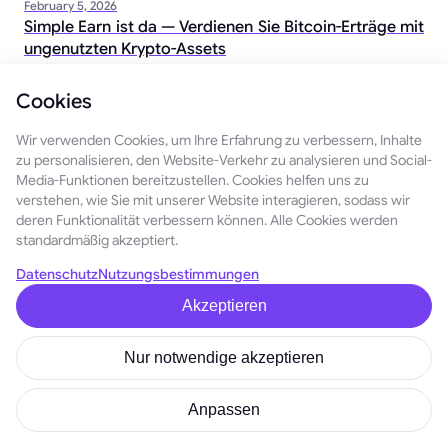
February 5, 2026
Simple Earn ist da — Verdienen Sie Bitcoin-Erträge mit
ungenutzten Krypto-Assets
Cookies
Die 5 besten und schlechtesten Ethereum-
Preisprognosen für 2026
Wir verwenden Cookies, um Ihre Erfahrung zu verbessern, Inhalte
December 29, 2025
zu personalisieren, den Website-Verkehr zu analysieren und Social-
Werden Sie ein echter GoMining-Partner
Media-Funktionen bereitzustellen. Cookies helfen uns zu
July 16, 2026
verstehen, wie Sie mit unserer Website interagieren, sodass wir
deren Funktionalität verbessern können. Alle Cookies werden
standardmäßig akzeptiert.
Wie Blockchain-Technologie funktioniert – Ein
Leitfaden für Einsteiger
Datenschutz
Nutzungsbestimmungen
December 26, 2025
Akzeptieren
Nur notwendige akzeptieren
Anpassen
Deutsch