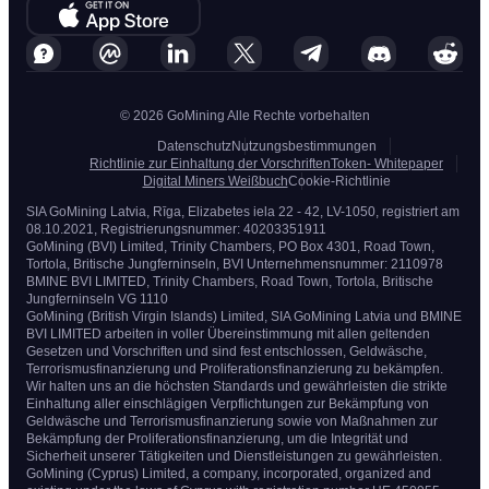
© 2026 GoMining Alle Rechte vorbehalten
Datenschutz
Nutzungsbestimmungen
Richtlinie zur Einhaltung der Vorschriften
Token- Whitepaper
Digital Miners Weißbuch
Cookie-Richtlinie
SIA GoMining Latvia, Rīga, Elizabetes iela 22 - 42, LV-1050, registriert am
08.10.2021, Registrierungsnummer: 40203351911
GoMining (BVI) Limited, Trinity Chambers, PO Box 4301, Road Town,
Tortola, Britische Jungferninseln, BVI Unternehmensnummer: 2110978
BMINE BVI LIMITED, Trinity Chambers, Road Town, Tortola, Britische
Jungferninseln VG 1110
GoMining (British Virgin Islands) Limited, SIA GoMining Latvia und BMINE
BVI LIMITED arbeiten in voller Übereinstimmung mit allen geltenden
Gesetzen und Vorschriften und sind fest entschlossen, Geldwäsche,
Terrorismusfinanzierung und Proliferationsfinanzierung zu bekämpfen.
Wir halten uns an die höchsten Standards und gewährleisten die strikte
Einhaltung aller einschlägigen Verpflichtungen zur Bekämpfung von
Geldwäsche und Terrorismusfinanzierung sowie von Maßnahmen zur
Bekämpfung der Proliferationsfinanzierung, um die Integrität und
Sicherheit unserer Tätigkeiten und Dienstleistungen zu gewährleisten.
GoMining (Cyprus) Limited, a company, incorporated, organized and