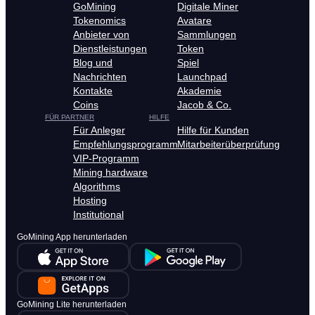
GoMining
Digitale Miner
Tokenomics
Avatare
Anbieter von
Sammlungen
Dienstleistungen
Token
Blog und
Spiel
Nachrichten
Launchpad
Kontakte
Akademie
Coins
Jacob & Co.
FÜR PARTNER
HILFE
Für Anleger
Hilfe für Kunden
Empfehlungsprogramm
Mitarbeiterüberprüfung
VIP-Programm
Mining hardware
Algorithms
Hosting
Institutional
GoMining App herunterladen
GoMining Lite herunterladen