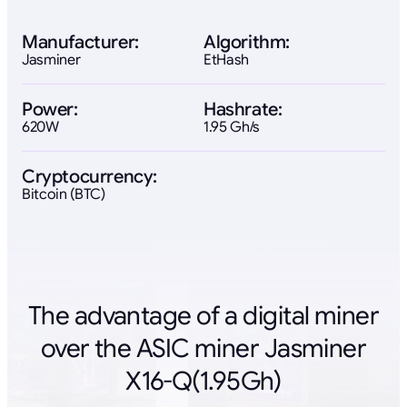
Manufacturer:
Algorithm:
Jasminer
EtHash
Power:
Hashrate:
620W
1.95 Gh/s
Cryptocurrency:
Bitcoin (BTC)
The advantage of a digital miner
over the ASIC miner Jasminer
X16-Q(1.95Gh)