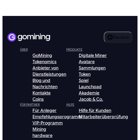
Deutsch
ÜBER
PRODUKTE
GoMining
Digitale Miner
Tokenomics
Avatare
Anbieter von
Sammlungen
Dienstleistungen
Token
Blog und
Spiel
Nachrichten
Launchpad
Kontakte
Akademie
Coins
Jacob & Co.
FÜR PARTNER
HILFE
Für Anleger
Hilfe für Kunden
Empfehlungsprogramm
Mitarbeiterüberprüfung
VIP-Programm
Mining
hardware