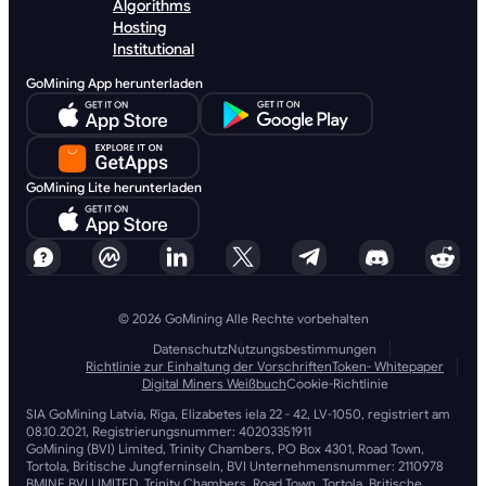
Algorithms
Hosting
Institutional
GoMining App herunterladen
GoMining Lite herunterladen
© 2026 GoMining Alle Rechte vorbehalten
Datenschutz
Nutzungsbestimmungen
Richtlinie zur Einhaltung der Vorschriften
Token- Whitepaper
Digital Miners Weißbuch
Cookie-Richtlinie
SIA GoMining Latvia, Rīga, Elizabetes iela 22 - 42, LV-1050, registriert am
08.10.2021, Registrierungsnummer: 40203351911
GoMining (BVI) Limited, Trinity Chambers, PO Box 4301, Road Town,
Tortola, Britische Jungferninseln, BVI Unternehmensnummer: 2110978
BMINE BVI LIMITED, Trinity Chambers, Road Town, Tortola, Britische