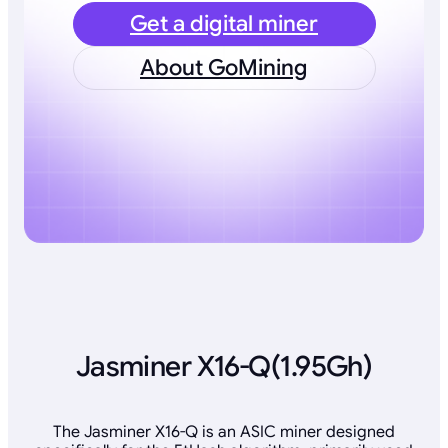
Get a digital miner
About GoMining
Jasminer X16-Q(1.95Gh)
The Jasminer X16-Q is an ASIC miner designed