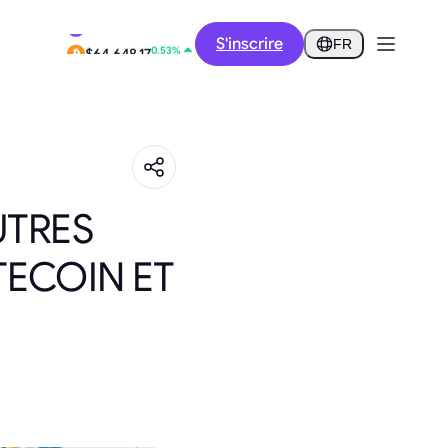
0.18%
S'inscrire
$0.2852
FR
0.53%
$64,648.17
UTRES
TECOIN ET