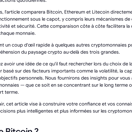
sactions quotidiennes.
s, l'article comparera Bitcoin, Ethereum et Litecoin directem
ctionnement sous le capot, y compris leurs mécanismes de 
utivité et sécurité. Cette comparaison côte à côte facilitera 
 chaque monnaie.
t un coup d'œil rapide à quelques autres cryptomonnaies po
réhension du paysage crypto au-delà des trois grandes.
 avoir une idée de ce qu'il faut rechercher lors du choix de l
basé sur des facteurs importants comme la volatilité, la capi
objectifs personnels. Nous fournirons des insights pour vous 
nnaies — que ce soit en se concentrant sur le long terme 
rt terme.
ir, cet article vise à construire votre confiance et vos conna
cisions plus intelligentes et plus informées sur les cryptomo
 Bitcoin ?