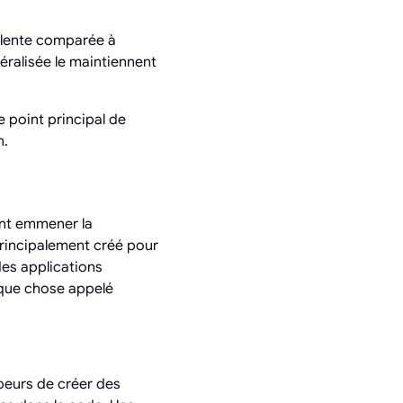
s lente comparée à
éralisée le maintiennent
e point principal de
n.
ent emmener la
principalement créé pour
es applications
lque chose appelé
peurs de créer des