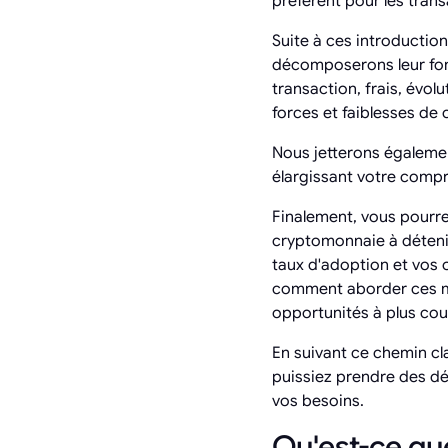
préfèrent pour les tran
Suite à ces introduction
décomposerons leur fon
transaction, frais, évol
forces et faiblesses de
Nous jetterons égalemen
élargissant votre comp
Finalement, vous pourrez
cryptomonnaie à détenir 
taux d'adoption et vos 
comment aborder ces mo
opportunités à plus cou
En suivant ce chemin cla
puissiez prendre des dé
vos besoins.
Qu'est-ce que