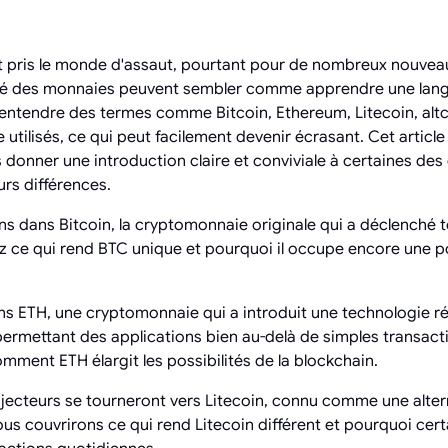
 pris le monde d'assaut, pourtant pour de nombreux nouveaux
iété des monnaies peuvent sembler comme apprendre une la
 entendre des termes comme Bitcoin, Ethereum, Litecoin, altc
re utilisés, ce qui peut facilement devenir écrasant. Cet artic
us donner une introduction claire et conviviale à certaines de
urs différences.
s dans Bitcoin, la cryptomonnaie originale qui a déclenché to
 ce qui rend BTC unique et pourquoi il occupe encore une po
ns ETH, une cryptomonnaie qui a introduit une technologie r
 permettant des applications bien au-delà de simples transact
ment ETH élargit les possibilités de la blockchain.
jecteurs se tourneront vers Litecoin, connu comme une altern
ous couvrirons ce qui rend Litecoin différent et pourquoi cer