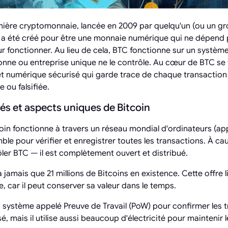
emière cryptomonnaie, lancée en 2009 par quelqu'un (ou un gro
l a été créé pour être une monnaie numérique qui ne dépend
fonctionner. Au lieu de cela, BTC fonctionne sur un système
onne ou entreprise unique ne le contrôle. Au cœur de BTC se 
t numérique sécurisé qui garde trace de chaque transaction
 ou falsifiée.
és et aspects uniques de Bitcoin
oin fonctionne à travers un réseau mondial d'ordinateurs (a
ble pour vérifier et enregistrer toutes les transactions. À ca
ler BTC — il est complètement ouvert et distribué.
ra jamais que 21 millions de Bitcoins en existence. Cette offre
ue, car il peut conserver sa valeur dans le temps.
n système appelé Preuve de Travail (PoW) pour confirmer les 
é, mais il utilise aussi beaucoup d'électricité pour maintenir 