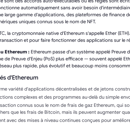
 ce sont des accords auto-exécutables où les règles sont écri
t fonctionne automatiquement sans avoir besoin d'intermédiair
e large gamme d'applications, des plateformes de finance dé
umériques uniques connus sous le nom de NFT.
BTC, la cryptomonnaie native d'Ethereum s'appelle Ether (ETH). 
transaction et pour faire fonctionner des applications sur le
au Ethereum :
Ethereum passe d'un système appelé Preuve d
ème de Preuve d'Enjeu (PoS) plus efficace — souvent appelé Et
 réseau plus rapide, plus évolutif et beaucoup moins consomm
lés d'Ethereum
e variété d'applications décentralisées et de jetons constru
ctions complexes et des programmes au-delà du simple envo
nsaction connus sous le nom de frais de gaz Ethereum, qui s
hers que les frais de Bitcoin, mais ils peuvent augmenter qu
 avec des mises à niveau continues conçues pour améliorer l