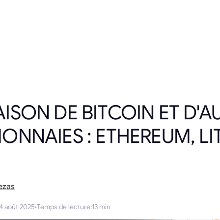
SON DE BITCOIN ET D'A
NNAIES : ETHEREUM, LI
ezas
4 août 2025
·
Temps de lecture
:
13 min