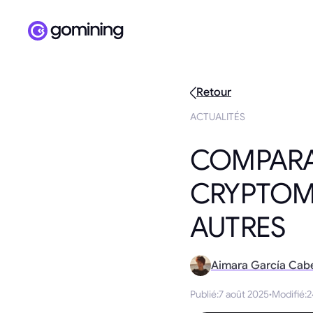
Retour
ACTUALITÉS
COMPARAI
CRYPTOMO
AUTRES
Aimara García Cab
Publié
:
7 août 2025
·
Modifié
:
2