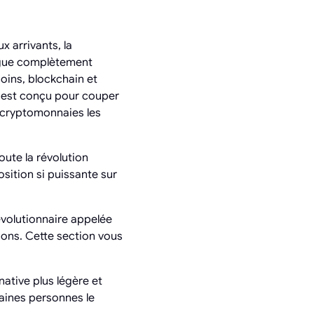
 arrivants, la
ngue complètement
oins, blockchain et
le est conçu pour couper
s cryptomonnaies les
ute la révolution
sition si puissante sur
évolutionnaire appelée
ions. Cette section vous
ative plus légère et
taines personnes le