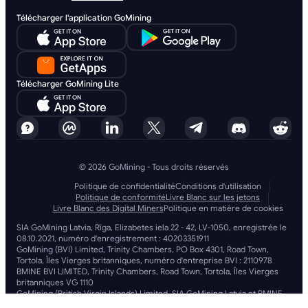
Télécharger l'application GoMining
Télécharger GoMining Lite
© 2026 GoMining - Tous droits réservés
Politique de confidentialité
Conditions d'utilisation
Politique de conformité
Livre Blanc sur les jetons
Livre Blanc des Digital Miners
Politique en matière de cookies
SIA GoMining Latvia, Rīga, Elizabetes iela 22 - 42, LV-1050, enregistrée le
08.10.2021, numéro d'enregistrement : 40203351911
GoMining (BVI) Limited, Trinity Chambers, PO Box 4301, Road Town,
Tortola, Îles Vierges britanniques, numéro d'entreprise BVI : 2110978
BMINE BVI LIMITED, Trinity Chambers, Road Town, Tortola, Îles Vierges
britanniques VG 1110
GoMining (British Virgin Islands) Limited, SIA GoMining Latvia et BMINE
BVI LIMITED exercent leurs activités dans le respect total de toutes les