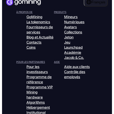
Français
À PROPOS DE
PRODUITS
GoMining
Mineurs
La tokenomics
Numériques
Fournisseurs de
Avatars
services
Collections
Blog et Actualité
Jeton
Contacts
Jeu
Coins
Launchpad
Académie
Jacob & Co.
POUR LES PARTENAIRES
AIDE
Pour les
Aide aux clients
investisseurs
Contrôle des
Programme de
employés
référence
Programme VIP
Mining
hardware
Algorithms
Hébergement
Institutional