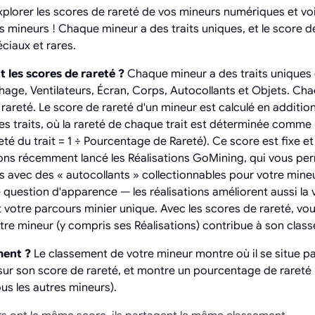
xplorer les scores de rareté de vos mineurs numériques et vo
s mineurs ! Chaque mineur a des traits uniques, et le score d
éciaux et rares.
les scores de rareté ?
Chaque mineur a des traits unique
age, Ventilateurs, Écran, Corps, Autocollants et Objets. Cha
areté. Le score de rareté d'un mineur est calculé en addition
 ses traits, où la rareté de chaque trait est déterminée com
reté du trait = 1 ÷ Pourcentage de Rareté). Ce score est fixe e
ons récemment lancé les Réalisations GoMining, qui vous pe
rs avec des « autocollants » collectionnables pour votre min
 question d'apparence — les réalisations améliorent aussi la 
t votre parcours minier unique. Avec les scores de rareté, 
tre mineur (y compris ses Réalisations) contribue à son clas
ment ?
Le classement de votre mineur montre où il se situe pa
sur son score de rareté, et montre un pourcentage de rareté (
ous les autres mineurs).