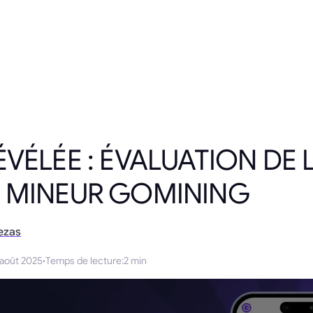
ÉVÉLÉE : ÉVALUATION DE 
E MINEUR GOMINING
ezas
 août 2025
·
Temps de lecture
:
2 min