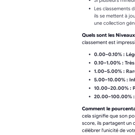
Si plusieurs mineu
Les classements d
ils se mettent à j
une collection gé
Quels sont les Niveau
classement est impress
0.00–0.10% :
Lég
0.10–1.00% :
Très
1.00–5.00% :
Rar
5.00–10.00% :
In
10.00–20.00% :
20.00–100.00% :
Comment le pourcentag
cela signifie que son p
score, ils partagent un
célébrer l'unicité de vot