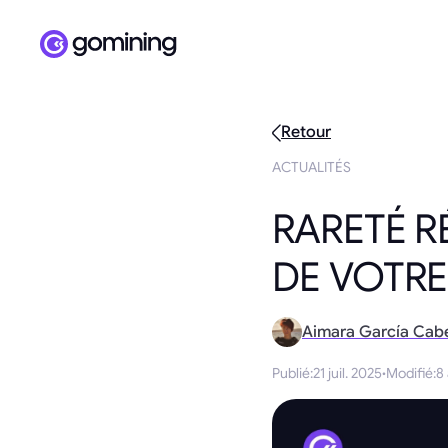
Retour
ACTUALITÉS
RARETÉ R
DE VOTR
Aimara García Cab
Publié
:
21 juil. 2025
·
Modifié
:
8