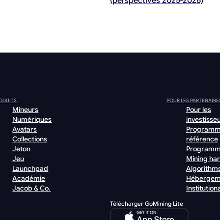
(perspectives 2025-2026)
ODUITS
POUR LES PARTENAIRE
Mineurs
Pour les
Numériques
investisse
Avatars
Programm
Collections
référence
Jeton
Programm
Jeu
Mining ha
Launchpad
Algorithm
Académie
Hébergem
Jacob & Co.
Institutiona
Télécharger GoMining Lite