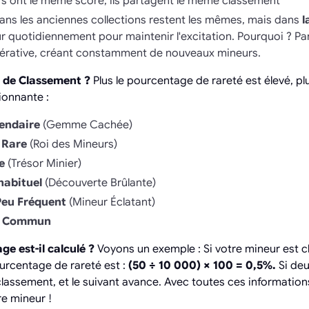
rs ont le même score, ils partagent le même classement
ans les anciennes collections restent les mêmes, mais dans
l
our quotidiennement pour maintenir l'excitation. Pourquoi ? P
nérative, créant constamment de nouveaux mineurs.
x de Classement ?
Plus le pourcentage de rareté est élevé, pl
ionnante :
endaire
(Gemme Cachée)
 Rare
(Roi des Mineurs)
e
(Trésor Minier)
habituel
(Découverte Brûlante)
Peu Fréquent
(Mineur Éclatant)
Commun
e est-il calculé ?
Voyons un exemple : Si votre mineur est 
ourcentage de rareté est :
(50 ÷ 10 000) × 100 = 0,5%.
Si deu
 classement, et le suivant avance. Avec toutes ces informatio
re mineur !