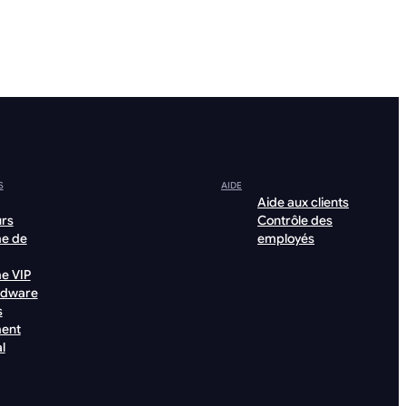
S
AIDE
Aide aux clients
urs
Contrôle des
e de
employés
e VIP
rdware
s
ent
l