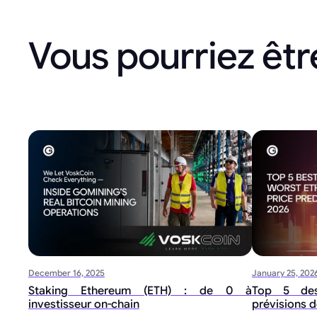
Vous pourriez être
December 16, 2025
January 25, 202
Staking Ethereum (ETH) : de 0 à
Top 5 des
investisseur on-chain
prévisions d