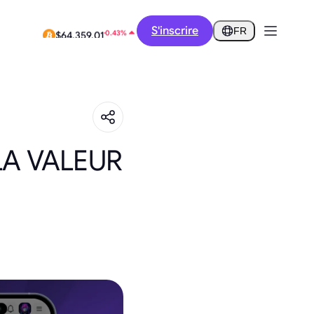
-8.47%
S'inscrire
$0.2616
FR
-0.43%
$64,359.01
LA VALEUR