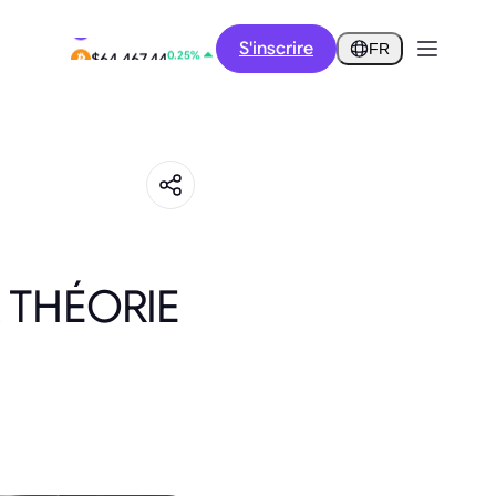
-9.62%
S'inscrire
$0.2573
FR
0.25%
$64,467.44
 THÉORIE