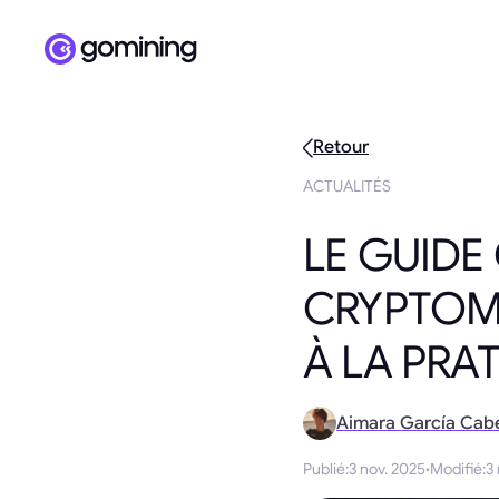
Retour
ACTUALITÉS
LE GUIDE
CRYPTOMO
À LA PRA
Aimara García Cab
Publié
:
3 nov. 2025
·
Modifié
:
3