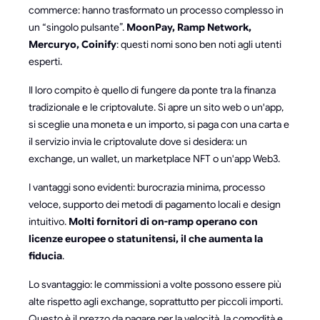
commerce: hanno trasformato un processo complesso in
un “singolo pulsante”.
MoonPay, Ramp Network,
Mercuryo, Coinify
: questi nomi sono ben noti agli utenti
esperti.
Il loro compito è quello di fungere da ponte tra la finanza
tradizionale e le criptovalute. Si apre un sito web o un'app,
si sceglie una moneta e un importo, si paga con una carta e
il servizio invia le criptovalute dove si desidera: un
exchange, un wallet, un marketplace NFT o un'app Web3.
I vantaggi sono evidenti: burocrazia minima, processo
veloce, supporto dei metodi di pagamento locali e design
intuitivo.
Molti fornitori di on-ramp operano con
licenze europee o statunitensi, il che aumenta la
fiducia
.
Lo svantaggio: le commissioni a volte possono essere più
alte rispetto agli exchange, soprattutto per piccoli importi.
Questo è il prezzo da pagare per la velocità, la comodità e