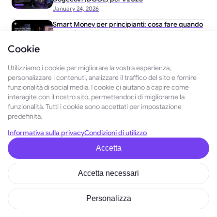
January 24, 2026
Smart Money per principianti: cosa fare quando
i vecchi portafogli si risvegliano?
December 3, 2025
Cookie
Le carte di debito crypto GoMining sono ora
Utilizziamo i cookie per migliorare la vostra esperienza,
disponibili
personalizzare i contenuti, analizzare il traffico del sito e fornire
January 23, 2026
funzionalità di social media. I cookie ci aiutano a capire come
interagite con il nostro sito, permettendoci di migliorarne la
funzionalità. Tutti i cookie sono accettati per impostazione
predefinita.
Informativa sulla privacy
Condizioni di utilizzo
Italiano
Accetta
INFORMAZIONI A RIGUARDO
PRODOTTI
GoMining
Miner Digitali
Accetta necessari
Tokenomics
Avatar
Fornitori di
Collezioni
servizi
Token
Personalizza
Blog e notizie
Gioco
Contatti
Launchpad