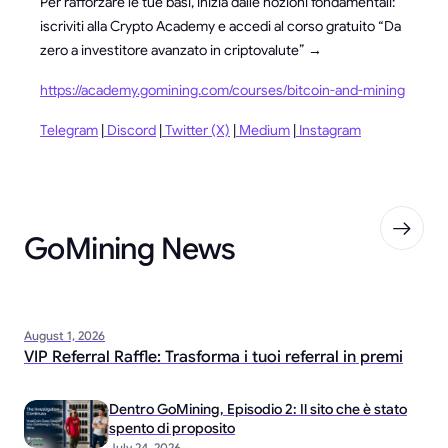
Per rafforzare le tue basi, inizia dalle nozioni fondamentali:
iscriviti alla Crypto Academy e accedi al corso gratuito “Da
zero a investitore avanzato in criptovalute” →
https://academy.gomining.com/courses/bitcoin-and-mining
Telegram
|
Discord
|
Twitter (X)
|
Medium
|
Instagram
GoMining News
August 1, 2026
VIP Referral Raffle: Trasforma i tuoi referral in premi
Dentro GoMining, Episodio 2: Il sito che è stato
spento di proposito
July 24, 2026