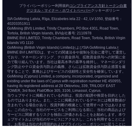
プライバシーポリシー
利用規約
コンプライアンス方針
トークン白書
デジタル・マイナー・ホワイトペーパー
クッキーポリシー
SIA GoMining Latvia, Rīga, Elizabetes iela 22 - 42, LV-1050, 登録番号：
40203351911
GoMining (BVI) Limited, Trinity Chambers, PO Box 4301, Road Town,
Tortola, British Virgin Islands, BVI会社番号: 2110978
BMINE BVI LIMITED, Trinity Chambers, Road Town, Tortola, British Virgin
Islands VG 1110
GoMining (British Virgin Islands) LimitedおよびSIA GoMining Latviaと
BMINE BVI LIMITEDは、すべての関連法令や規制を完全に遵守して運営し
ており、マネーロンダリング、テロ資金供与、拡散資金供与への対策に全
力で取り組んでいます。当社は最高水準の基準を維持し、マネーロンダリ
ング防止やテロ資金供与防止の義務、さらには拡散資金供与防止措置を厳
守することで、業務およびサービスの信頼性と安全性を確保しています。
GoMining (Cyprus) Limited, a company, incorporated, organized and
existing under the laws of Cyprus with registration number HE 450955,
having its registered address at 28 Oktovriou, 339, TRILOGY EAST
TOWER, 3rd floor, Flat/Office 305, 3106, Limassol, Cyprus.
当ウェブサイトに掲載されている内容は、投資の勧誘や推奨を目的とした
ものではありません。また、ここに掲載されているデータには概算数値が
含まれている場合があり、投資判断の根拠として使用すべきではありませ
ん。この点から、当社のサービスをご利用になる前に、当社の商品および
サービスに関連するリスクを独自に評価されることをお勧めします。本ウ
ェブサイトおよび当社のサービスにアクセスし、これを利用することによ
り、お客様は当社の利用規約およびプライバシー・ポリシーに従うことに
同意したものとみなされます。ご不明な点がございましたら、ご遠慮なく
お問い合わせください。