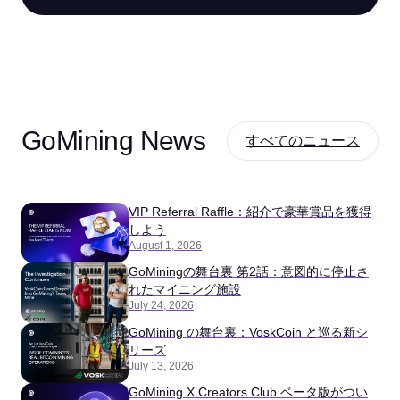
GoMining News
すべてのニュース
VIP Referral Raffle：紹介で豪華賞品を獲得
しよう
August 1, 2026
GoMiningの舞台裏 第2話：意図的に停止さ
れたマイニング施設
July 24, 2026
GoMining の舞台裏：VoskCoin と巡る新シ
リーズ
July 13, 2026
GoMining X Creators Club ベータ版がつい