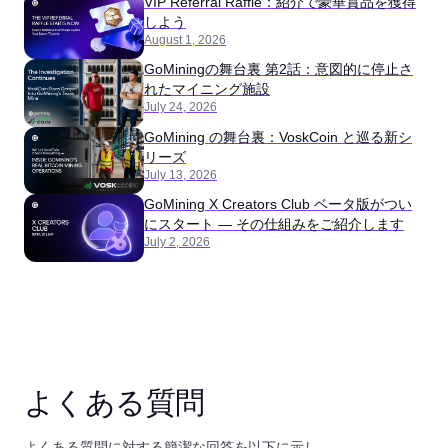
VIP Referral Raffle：紹介で豪華賞品を獲得
しよう
August 1, 2026
GoMiningの舞台裏 第2話：意図的に停止さ
れたマイニング施設
July 24, 2026
GoMining の舞台裏：VoskCoin と巡る新シ
リーズ
July 13, 2026
GoMining X Creators Club ベータ版がつい
にスタート ― その仕組みをご紹介します
July 2, 2026
よくある質問
よくある質問に対する簡潔な回答を以下に示し