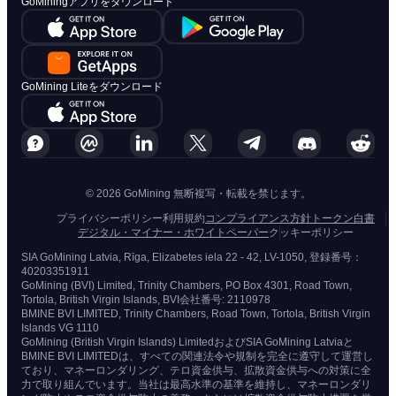
GoMiningアプリをダウンロード
GoMining Liteをダウンロード
© 2026 GoMining 無断複写・転載を禁じます。
プライバシーポリシー
利用規約
コンプライアンス方針
トークン白書
デジタル・マイナー・ホワイトペーパー
クッキーポリシー
SIA GoMining Latvia, Rīga, Elizabetes iela 22 - 42, LV-1050, 登録番号：
40203351911
GoMining (BVI) Limited, Trinity Chambers, PO Box 4301, Road Town,
Tortola, British Virgin Islands, BVI会社番号: 2110978
BMINE BVI LIMITED, Trinity Chambers, Road Town, Tortola, British Virgin
Islands VG 1110
GoMining (British Virgin Islands) LimitedおよびSIA GoMining Latviaと
BMINE BVI LIMITEDは、すべての関連法令や規制を完全に遵守して運営し
ており、マネーロンダリング、テロ資金供与、拡散資金供与への対策に全
力で取り組んでいます。当社は最高水準の基準を維持し、マネーロンダリ