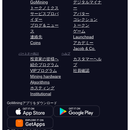
GoMining
デジタルマイナ
トークノミクス
ー
サービスプロバ
アバター
イダー
コレクション
ブログ＆ニュー
トークン
ス
ゲーム
連絡先
Launchpad
Coins
アカデミー
Jacob & Co.
パートナー向け
ヘルプ
投資家の皆様へ
カスタマーヘル
紹介プログラム
プ
VIPプログラム
社員確認
Mining hardware
Algorithms
ホスティング
Institutional
GoMiningアプリをダウンロード