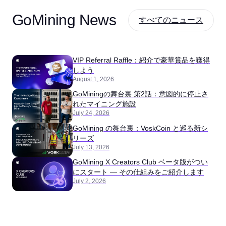
GoMining News
すべてのニュース
VIP Referral Raffle：紹介で豪華賞品を獲得
しよう
August 1, 2026
GoMiningの舞台裏 第2話：意図的に停止さ
れたマイニング施設
July 24, 2026
GoMining の舞台裏：VoskCoin と巡る新シ
リーズ
July 13, 2026
GoMining X Creators Club ベータ版がつい
にスタート ― その仕組みをご紹介します
July 2, 2026