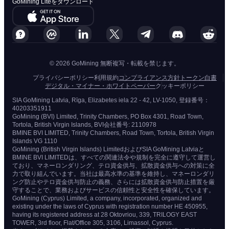
GoMining Liteをダウンロード
© 2026 GoMining 無断複写・転載を禁じます。
プライバシーポリシー
利用規約
コンプライアンス方針
トークン白書
デジタル・マイナー・ホワイトペーパー
クッキーポリシー
SIA GoMining Latvia, Rīga, Elizabetes iela 22 - 42, LV-1050, 登録番号：
40203351911
GoMining (BVI) Limited, Trinity Chambers, PO Box 4301, Road Town,
Tortola, British Virgin Islands, BVI会社番号: 2110978
BMINE BVI LIMITED, Trinity Chambers, Road Town, Tortola, British Virgin
Islands VG 1110
GoMining (British Virgin Islands) LimitedおよびSIA GoMining Latviaと
BMINE BVI LIMITEDは、すべての関連法令や規制を完全に遵守して運営し
ており、マネーロンダリング、テロ資金供与、拡散資金供与への対策に全
力で取り組んでいます。当社は最高水準の基準を維持し、マネーロンダリ
ング防止やテロ資金供与防止の義務、さらには拡散資金供与防止措置を厳
守することで、業務およびサービスの信頼性と安全性を確保しています。
GoMining (Cyprus) Limited, a company, incorporated, organized and
existing under the laws of Cyprus with registration number HE 450955,
having its registered address at 28 Oktovriou, 339, TRILOGY EAST
TOWER, 3rd floor, Flat/Office 305, 3106, Limassol, Cyprus.