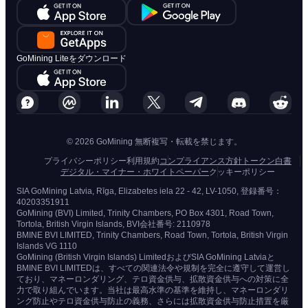
GoMining Liteをダウンロード
© 2026 GoMining 無断複写・転載を禁じます。
プライバシーポリシー
利用規約
コンプライアンス方針
トークン白書
デジタル・マイナー・ホワイトペーパー
クッキーポリシー
SIA GoMining Latvia, Rīga, Elizabetes iela 22 - 42, LV-1050, 登録番号：
40203351911
GoMining (BVI) Limited, Trinity Chambers, PO Box 4301, Road Town,
Tortola, British Virgin Islands, BVI会社番号: 2110978
BMINE BVI LIMITED, Trinity Chambers, Road Town, Tortola, British Virgin
Islands VG 1110
GoMining (British Virgin Islands) LimitedおよびSIA GoMining Latviaと
BMINE BVI LIMITEDは、すべての関連法令や規制を完全に遵守して運営し
ており、マネーロンダリング、テロ資金供与、拡散資金供与への対策に全
力で取り組んでいます。当社は最高水準の基準を維持し、マネーロンダリ
ング防止やテロ資金供与防止の義務、さらには拡散資金供与防止措置を厳