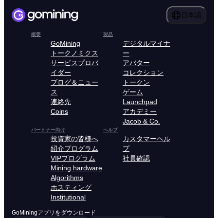
日本語
概要
製品
GoMining
デジタルマイナ
トークノミクス
ー
サービスプロバ
アバター
イダー
コレクション
ブログ＆ニュー
トークン
ス
ゲーム
連絡先
Launchpad
Coins
アカデミー
Jacob & Co.
パートナー向け
ヘルプ
投資家の皆様へ
カスタマーヘル
紹介プログラム
プ
VIPプログラム
社員確認
Mining hardware
Algorithms
ホスティング
Institutional
GoMiningアプリをダウンロード