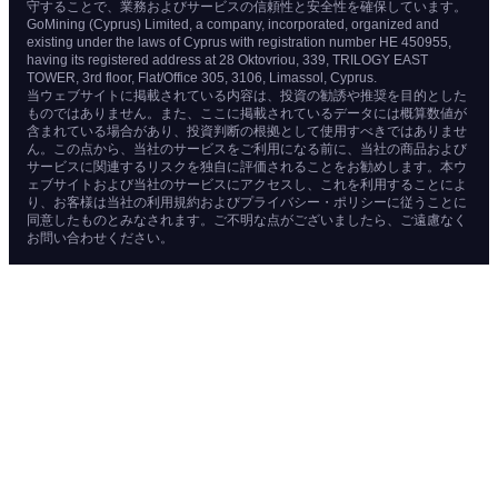
守することで、業務およびサービスの信頼性と安全性を確保しています。
GoMining (Cyprus) Limited, a company, incorporated, organized and
existing under the laws of Cyprus with registration number HE 450955,
having its registered address at 28 Oktovriou, 339, TRILOGY EAST
TOWER, 3rd floor, Flat/Office 305, 3106, Limassol, Cyprus.
当ウェブサイトに掲載されている内容は、投資の勧誘や推奨を目的とした
ものではありません。また、ここに掲載されているデータには概算数値が
含まれている場合があり、投資判断の根拠として使用すべきではありませ
ん。この点から、当社のサービスをご利用になる前に、当社の商品および
サービスに関連するリスクを独自に評価されることをお勧めします。本ウ
ェブサイトおよび当社のサービスにアクセスし、これを利用することによ
り、お客様は当社の利用規約およびプライバシー・ポリシーに従うことに
同意したものとみなされます。ご不明な点がございましたら、ご遠慮なく
お問い合わせください。