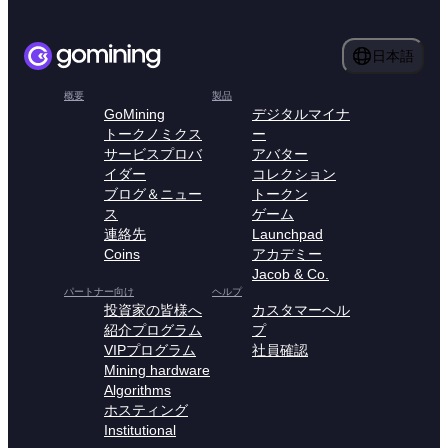
日本語
概要
製品
GoMining
デジタルマイナ
トークノミクス
ー
サービスプロバ
アバター
イダー
コレクション
ブログ＆ニュー
トークン
ス
ゲーム
連絡先
Launchpad
Coins
アカデミー
Jacob & Co.
パートナー向け
ヘルプ
投資家の皆様へ
カスタマーヘル
紹介プログラム
プ
VIPプログラム
社員確認
Mining hardware
Algorithms
ホスティング
Institutional