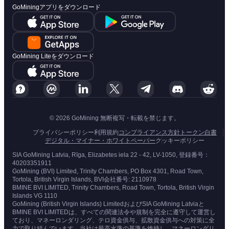
GoMiningアプリをダウンロード
GoMining Liteをダウンロード
© 2026 GoMining 無断複写・転載を禁じます。
プライバシーポリシー
利用規約
コンプライアンス方針
トークン白書
デジタル・マイナー・ホワイトペーパー
クッキーポリシー
SIA GoMining Latvia, Rīga, Elizabetes iela 22 - 42, LV-1050, 登録番号：
40203351911
GoMining (BVI) Limited, Trinity Chambers, PO Box 4301, Road Town,
Tortola, British Virgin Islands, BVI会社番号: 2110978
BMINE BVI LIMITED, Trinity Chambers, Road Town, Tortola, British Virgin
Islands VG 1110
GoMining (British Virgin Islands) LimitedおよびSIA GoMining Latviaと
BMINE BVI LIMITEDは、すべての関連法令や規制を完全に遵守して運営し
ており、マネーロンダリング、テロ資金供与、拡散資金供与への対策に全
力で取り組んでいます。当社は最高水準の基準を維持し、マネーロンダリ