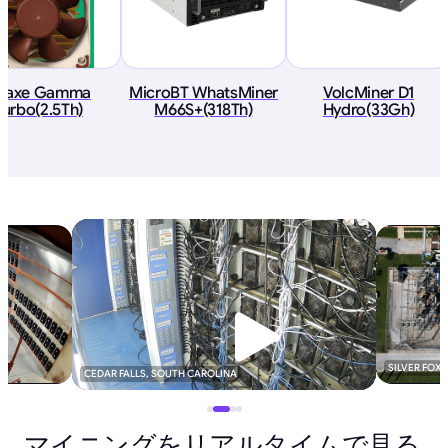
itaxe Gamma
MicroBT WhatsMiner
VolcMiner D1
Turbo(2.5Th)
M66S+(318Th)
Hydro(33Gh)
SILVER FOX
CEDAR FALLS, SOUTH CAROLINA
マイニングをリアルタイムで見る