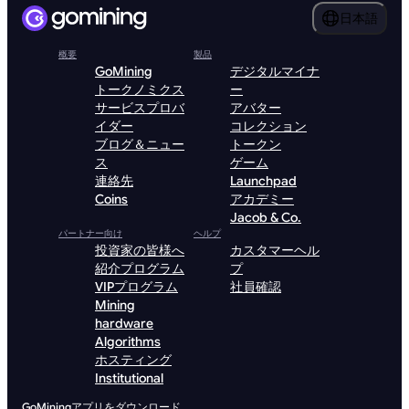
日本語
概要
製品
GoMining
デジタルマイナ
トークノミクス
ー
サービスプロバ
アバター
イダー
コレクション
ブログ＆ニュー
トークン
ス
ゲーム
連絡先
Launchpad
Coins
アカデミー
Jacob & Co.
パートナー向け
ヘルプ
投資家の皆様へ
カスタマーヘル
紹介プログラム
プ
VIPプログラム
社員確認
Mining
hardware
Algorithms
ホスティング
Institutional
GoMiningアプリをダウンロード