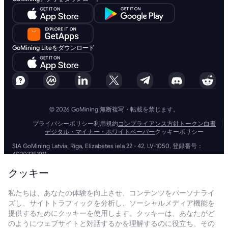
GoMining Liteをダウンロード
© 2026 GoMining 無断複写・転載を禁じます。
プライバシーポリシー
利用規約
コンプライアンス方針
トークン白書
デジタル・マイナー・ホワイトペーパー
クッキーポリシー
SIA GoMining Latvia, Rīga, Elizabetes iela 22 - 42, LV-1050, 登録番号：
40203351911
GoMining (BVI) Limited, Trinity Chambers, PO Box 4301, Road Town,
Tortola, British Virgin Islands, BVI会社番号: 2110978
クッキー
BMINE BVI LIMITED, Trinity Chambers, Road Town, Tortola, British Virgin
Islands VG 1110
私たちは、あなたの体験を向上させ、コンテンツをパーソナライ
GoMining (British Virgin Islands) LimitedおよびSIA GoMining Latviaと
ズし、サイトトラフィックを分析し、ソーシャルメディア機能を
BMINE BVI LIMITEDは、すべての関連法令や規制を完全に遵守して運営し
ており、マネーロンダリング、テロ資金供与、拡散資金供与への対策に全
提供するためにクッキーを使用します。クッキーは、あなたがど
力で取り組んでいます。当社は最高水準の基準を維持し、マネーロンダリ
のようにウェブサイトと対話するかを理解するのに役立ち、その
ング防止やテロ資金供与防止の義務、さらには拡散資金供与防止措置を厳