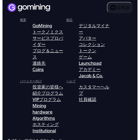
日本語
概要
製品
GoMining
デジタルマイナ
トークノミクス
ー
サービスプロバ
アバター
イダー
コレクション
ブログ＆ニュー
トークン
ス
ゲーム
連絡先
Launchpad
Coins
アカデミー
Jacob & Co.
パートナー向け
ヘルプ
投資家の皆様へ
カスタマーヘル
紹介プログラム
プ
VIPプログラム
社員確認
Mining
hardware
Algorithms
ホスティング
Institutional