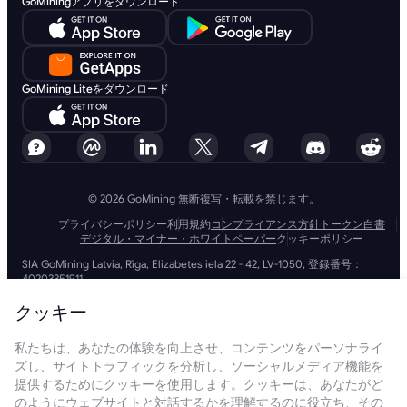
GoMiningアプリをダウンロード
GoMining Liteをダウンロード
© 2026 GoMining 無断複写・転載を禁じます。
プライバシーポリシー
利用規約
コンプライアンス方針
トークン白書
デジタル・マイナー・ホワイトペーパー
クッキーポリシー
SIA GoMining Latvia, Rīga, Elizabetes iela 22 - 42, LV-1050, 登録番号：
40203351911
GoMining (BVI) Limited, Trinity Chambers, PO Box 4301, Road Town,
Tortola, British Virgin Islands, BVI会社番号: 2110978
クッキー
BMINE BVI LIMITED, Trinity Chambers, Road Town, Tortola, British Virgin
Islands VG 1110
私たちは、あなたの体験を向上させ、コンテンツをパーソナライ
GoMining (British Virgin Islands) LimitedおよびSIA GoMining Latviaと
ズし、サイトトラフィックを分析し、ソーシャルメディア機能を
BMINE BVI LIMITEDは、すべての関連法令や規制を完全に遵守して運営し
ており、マネーロンダリング、テロ資金供与、拡散資金供与への対策に全
提供するためにクッキーを使用します。クッキーは、あなたがど
力で取り組んでいます。当社は最高水準の基準を維持し、マネーロンダリ
のようにウェブサイトと対話するかを理解するのに役立ち、その