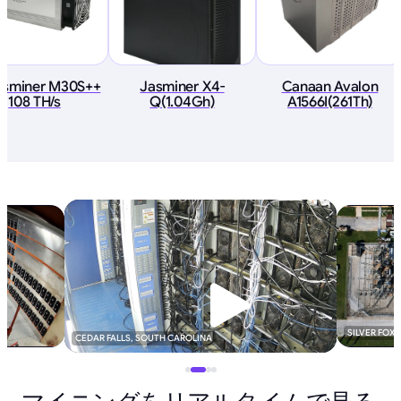
sminer M30S++
Jasminer X4-
Canaan Avalon
108 TH/s
Q(1.04Gh)
A1566I(261Th)
SILVER FOX
CEDAR FALLS, SOUTH CAROLINA