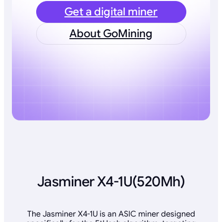
Get a digital miner
About GoMining
Jasminer X4-1U(520Mh)
The Jasminer X4-1U is an ASIC miner designed