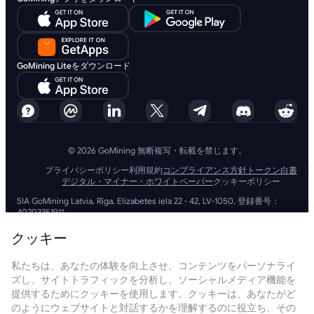
GoMining Liteをダウンロード
© 2026 GoMining 無断複写・転載を禁じます。
プライバシーポリシー
利用規約
コンプライアンス方針
トークン白書
デジタル・マイナー・ホワイトペーパー
クッキーポリシー
SIA GoMining Latvia, Rīga, Elizabetes iela 22 - 42, LV-1050, 登録番号：
40203351911
GoMining (BVI) Limited, Trinity Chambers, PO Box 4301, Road Town,
Tortola, British Virgin Islands, BVI会社番号: 2110978
クッキー
BMINE BVI LIMITED, Trinity Chambers, Road Town, Tortola, British Virgin
Islands VG 1110
私たちは、あなたの体験を向上させ、コンテンツをパーソナライ
GoMining (British Virgin Islands) LimitedおよびSIA GoMining Latviaと
ズし、サイトトラフィックを分析し、ソーシャルメディア機能を
BMINE BVI LIMITEDは、すべての関連法令や規制を完全に遵守して運営し
ており、マネーロンダリング、テロ資金供与、拡散資金供与への対策に全
提供するためにクッキーを使用します。クッキーは、あなたがど
力で取り組んでいます。当社は最高水準の基準を維持し、マネーロンダリ
のようにウェブサイトと対話するかを理解するのに役立ち、その
ング防止やテロ資金供与防止の義務、さらには拡散資金供与防止措置を厳