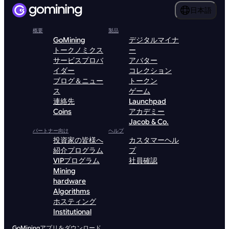
日本語
概要
製品
GoMining
デジタルマイナ
トークノミクス
ー
サービスプロバ
アバター
イダー
コレクション
ブログ＆ニュー
トークン
ス
ゲーム
連絡先
Launchpad
Coins
アカデミー
Jacob & Co.
パートナー向け
ヘルプ
投資家の皆様へ
カスタマーヘル
紹介プログラム
プ
VIPプログラム
社員確認
Mining
hardware
Algorithms
ホスティング
Institutional
GoMiningアプリをダウンロード