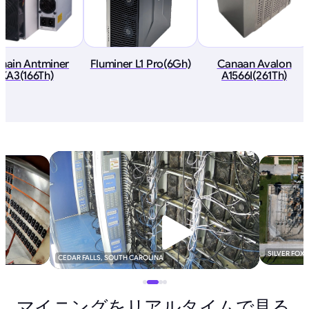
tmain Antminer
Fluminer L1 Pro(6Gh)
Canaan Avalon
KA3(166Th)
A1566I(261Th)
SILVER FOX
CEDAR FALLS, SOUTH CAROLINA
マイニングをリアルタイムで見る