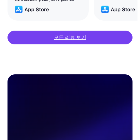
make money overnight. The only way
that you'll love this is if you're a
patient.
모든 리뷰 보기