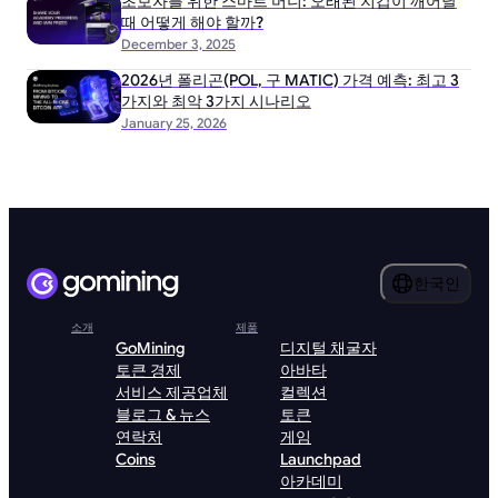
초보자를 위한 스마트 머니: 오래된 지갑이 깨어날
때 어떻게 해야 할까?
December 3, 2025
2026년 폴리곤(POL, 구 MATIC) 가격 예측: 최고 3
가지와 최악 3가지 시나리오
January 25, 2026
한국인
소개
제품
GoMining
디지털 채굴자
토큰 경제
아바타
서비스 제공업체
컬렉션
블로그 & 뉴스
토큰
연락처
게임
Coins
Launchpad
아카데미