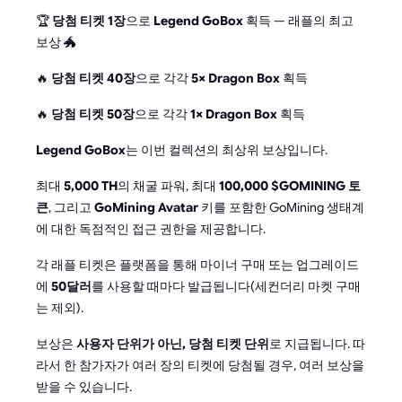
🏆
당첨 티켓 1장
으로
Legend GoBox
획득 — 래플의 최고
보상 🐲
🔥
당첨 티켓 40장
으로 각각
5× Dragon Box
획득
🔥
당첨 티켓 50장
으로 각각
1× Dragon Box
획득
Legend GoBox
는 이번 컬렉션의 최상위 보상입니다.
최대
5,000 TH
의 채굴 파워, 최대
100,000 $GOMINING 토
큰
, 그리고
GoMining Avatar
키를 포함한 GoMining 생태계
에 대한 독점적인 접근 권한을 제공합니다.
각 래플 티켓은 플랫폼을 통해 마이너 구매 또는 업그레이드
에
50달러
를 사용할 때마다 발급됩니다(세컨더리 마켓 구매
는 제외).
보상은
사용자 단위가 아닌, 당첨 티켓 단위
로 지급됩니다. 따
라서 한 참가자가 여러 장의 티켓에 당첨될 경우, 여러 보상을
받을 수 있습니다.