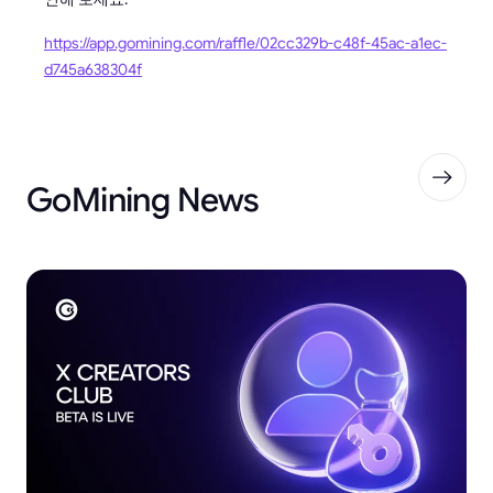
https://app.gomining.com/raffle/02cc329b-c48f-45ac-a1ec-
d745a638304f
GoMining News