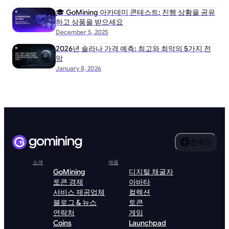
🎓 GoMining 아카데미 콘테스트: 진행 상황을 공유
하고 상품을 받으세요
December 5, 2025
2026년 솔라나 가격 예측: 최고와 최악의 5가지 전
망
January 8, 2026
한국인
소개
제품
GoMining
디지털 채굴자
토큰 경제
아바타
서비스 제공업체
컬렉션
블로그 & 뉴스
토큰
연락처
게임
Coins
Launchpad