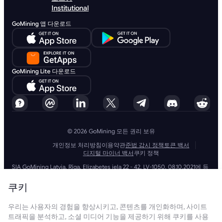
Institutional
GoMining 앱 다운로드
GoMining Lite 다운로드
© 2026 GoMining 모든 권리 보유
개인정보 처리방침
이용약관
준법 감시 정책
토큰 백서
디지털 마이너 백서
쿠키 정책
SIA GoMining Latvia, Rīga, Elizabetes iela 22 - 42, LV-1050, 08.10.2021에 등
록, 등록 번호: 40203351911
GoMining (BVI) Limited, Trinity Chambers, PO Box 4301, Road Town,
쿠키
Tortola, British Virgin Islands, BVI company number: 2110978
BMINE BVI LIMITED, Trinity Chambers, Road Town, Tortola, British Virgin
우리는 사용자의 경험을 향상시키고, 콘텐츠를 개인화하며, 사이트
Islands VG 1110
GoMining (British Virgin Islands) Limited, SIA GoMining Latvia 및 BMINE
트래픽을 분석하고, 소셜 미디어 기능을 제공하기 위해 쿠키를 사용