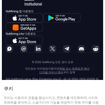
Institutional
GoMining 앱 다운로드
GoMining Lite 다운로드
© 2026 GoMining 모든 권리 보유
개인정보 처리방침
이용약관
준법 감시 정책
토큰 백서
디지털 마이너 백서
쿠키 정책
SIA GoMining Latvia, Rīga, Elizabetes iela 22 - 42, LV-1050, 08.10.2021에 등
록, 등록 번호: 40203351911
GoMining (BVI) Limited, Trinity Chambers, PO Box 4301, Road Town,
쿠키
Tortola, British Virgin Islands, BVI company number: 2110978
BMINE BVI LIMITED, Trinity Chambers, Road Town, Tortola, British Virgin
우리는 사용자의 경험을 향상시키고, 콘텐츠를 개인화하며, 사이트
Islands VG 1110
GoMining (British Virgin Islands) Limited, SIA GoMining Latvia 및 BMINE
트래픽을 분석하고, 소셜 미디어 기능을 제공하기 위해 쿠키를 사용