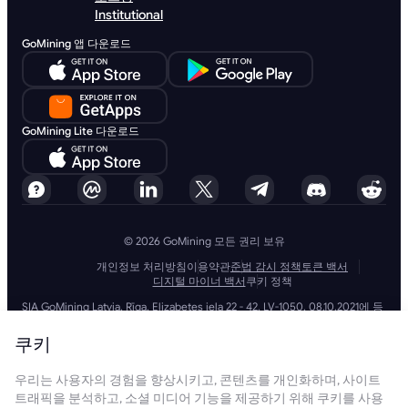
Institutional
GoMining 앱 다운로드
GoMining Lite 다운로드
© 2026 GoMining 모든 권리 보유
개인정보 처리방침
이용약관
준법 감시 정책
토큰 백서
디지털 마이너 백서
쿠키 정책
SIA GoMining Latvia, Rīga, Elizabetes iela 22 - 42, LV-1050, 08.10.2021에 등
록, 등록 번호: 40203351911
GoMining (BVI) Limited, Trinity Chambers, PO Box 4301, Road Town,
쿠키
Tortola, British Virgin Islands, BVI company number: 2110978
BMINE BVI LIMITED, Trinity Chambers, Road Town, Tortola, British Virgin
우리는 사용자의 경험을 향상시키고, 콘텐츠를 개인화하며, 사이트
Islands VG 1110
GoMining (British Virgin Islands) Limited, SIA GoMining Latvia 및 BMINE
트래픽을 분석하고, 소셜 미디어 기능을 제공하기 위해 쿠키를 사용