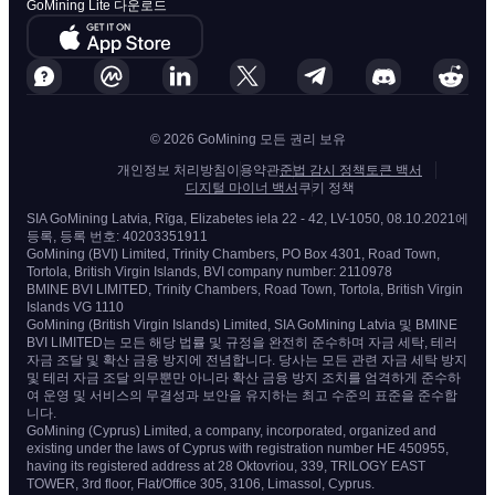
GoMining Lite 다운로드
© 2026 GoMining 모든 권리 보유
개인정보 처리방침
이용약관
준법 감시 정책
토큰 백서
디지털 마이너 백서
쿠키 정책
SIA GoMining Latvia, Rīga, Elizabetes iela 22 - 42, LV-1050, 08.10.2021에
등록, 등록 번호: 40203351911
GoMining (BVI) Limited, Trinity Chambers, PO Box 4301, Road Town,
Tortola, British Virgin Islands, BVI company number: 2110978
BMINE BVI LIMITED, Trinity Chambers, Road Town, Tortola, British Virgin
Islands VG 1110
GoMining (British Virgin Islands) Limited, SIA GoMining Latvia 및 BMINE
BVI LIMITED는 모든 해당 법률 및 규정을 완전히 준수하며 자금 세탁, 테러
자금 조달 및 확산 금융 방지에 전념합니다. 당사는 모든 관련 자금 세탁 방지
및 테러 자금 조달 의무뿐만 아니라 확산 금융 방지 조치를 엄격하게 준수하
여 운영 및 서비스의 무결성과 보안을 유지하는 최고 수준의 표준을 준수합
니다.
GoMining (Cyprus) Limited, a company, incorporated, organized and
existing under the laws of Cyprus with registration number HE 450955,
having its registered address at 28 Oktovriou, 339, TRILOGY EAST
TOWER, 3rd floor, Flat/Office 305, 3106, Limassol, Cyprus.