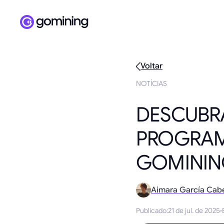
Voltar
NOTÍCIAS
DESCUBR
PROGRAMA
GOMINI
Aimara García Cab
Publicado
:
21 de jul. de 2025
·