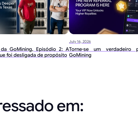
July 16, 2026
 da GoMining, Episódio 2: A
Torne-se um verdadeiro p
ue foi desligada de propósito
GoMining
eressado em: