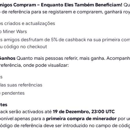
migos Compram – Enquanto Eles Também Beneficiam!
Qu
 de referência para se registarem e comprarem, ganhará roya
 criados e actualizações
o Miner Wars
us amigos desfrutam de 5% de cashback na sua primeira co
u código no checkout
 Ganhos
Quanto mais pessoas referir, mais ganha. Acompanh
eferência, onde pode visualizar:
as
las suas referências
e pendentes
tes
ack serão activados até
19 de Dezembro, 23:00 UTC
ponível apenas para a
primeira compra de minerador
por um
o código de referência deve ser introduzido no campo de cód