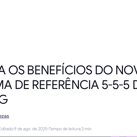
A OS BENEFÍCIOS DO NO
 DE REFERÊNCIA 5-5-5 
NG
ezas
Editado
:
9 de ago. de 2025
·
Tempo de leitura
:
3 min