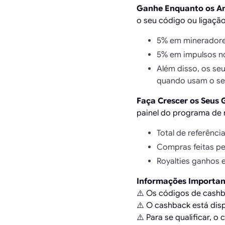
Ganhe Enquanto os A
o seu código ou ligação
5% em mineradores
5% em impulsos n
Além disso, os se
quando usam o se
Faça Crescer os Seus
painel do programa de r
Total de referênci
Compras feitas pe
Royalties ganhos 
Informações Importan
⚠️ Os códigos de cashb
⚠️ O cashback está dis
⚠️ Para se qualificar, 