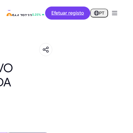
0.52%
Efetuar registo
$0.2873
PT
0.25%
$64,797.33
VO
DA