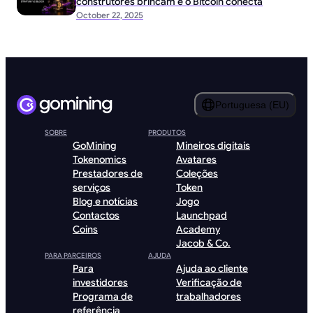
construtores brincam e o Bitcoin conecta
October 22, 2025
Portuguesa (EU)
SOBRE
PRODUTOS
GoMining
Mineiros digitais
Tokenomics
Avatares
Prestadores de
Coleções
serviços
Token
Blog e notícias
Jogo
Contactos
Launchpad
Coins
Academy
Jacob & Co.
PARA PARCEIROS
AJUDA
Para
Ajuda ao cliente
investidores
Verificação de
Programa de
trabalhadores
referência