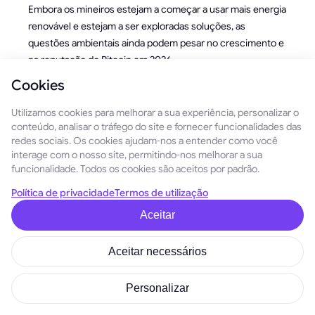
Embora os mineiros estejam a começar a usar mais energia
renovável e estejam a ser exploradas soluções, as
questões ambientais ainda podem pesar no crescimento e
na reputação do Bitcoin em 2026.
Cookies
O Bitcoin Vai Atingir os 100.000 Dólares
(ou Mais) até 2026?
Utilizamos cookies para melhorar a sua experiência, personalizar o
conteúdo, analisar o tráfego do site e fornecer funcionalidades das
redes sociais. Os cookies ajudam-nos a entender como você
interage com o nosso site, permitindo-nos melhorar a sua
funcionalidade. Todos os cookies são aceitos por padrão.
Política de privacidade
Termos de utilização
Aceitar
Aceitar necessários
Qual será o valor do Bitcoin em 2026?
Personalizar
Esta é a pergunta de um milhão de dólares. Ou devemos