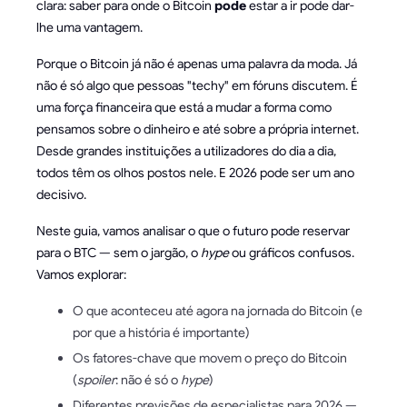
clara: saber para onde o Bitcoin
pode
estar a ir pode dar-
lhe uma vantagem.
Porque o Bitcoin já não é apenas uma palavra da moda. Já
não é só algo que pessoas "techy" em fóruns discutem. É
uma força financeira que está a mudar a forma como
pensamos sobre o dinheiro e até sobre a própria internet.
Desde grandes instituições a utilizadores do dia a dia,
todos têm os olhos postos nele. E 2026 pode ser um ano
decisivo.
Neste guia, vamos analisar o que o futuro pode reservar
para o BTC — sem o jargão, o
hype
ou gráficos confusos.
Vamos explorar:
O que aconteceu até agora na jornada do Bitcoin (e
por que a história é importante)
Os fatores-chave que movem o preço do Bitcoin
(
spoiler
: não é só o
hype
)
Diferentes previsões de especialistas para 2026 —