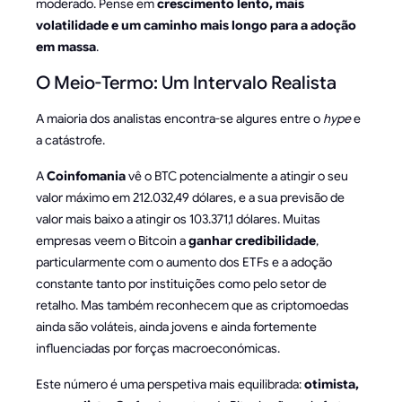
moderado. Pense em
crescimento lento, mais
volatilidade e um caminho mais longo para a adoção
em massa
.
O Meio-Termo: Um Intervalo Realista
A maioria dos analistas encontra-se algures entre o
hype
e
a catástrofe.
A
Coinfomania
vê o BTC potencialmente a atingir o seu
valor máximo em 212.032,49 dólares, e a sua previsão de
valor mais baixo a atingir os 103.371,1 dólares. Muitas
empresas veem o Bitcoin a
ganhar credibilidade
,
particularmente com o aumento dos ETFs e a adoção
constante tanto por instituições como pelo setor de
retalho. Mas também reconhecem que as criptomoedas
ainda são voláteis, ainda jovens e ainda fortemente
influenciadas por forças macroeconómicas.
Este número é uma perspetiva mais equilibrada:
otimista,