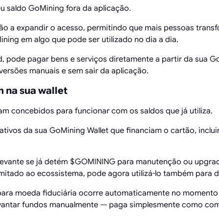
eu saldo GoMining fora da aplicação.
o a expandir o acesso, permitindo que mais pessoas transf
ing em algo que pode ser utilizado no dia a dia.
pode pagar bens e serviços diretamente a partir da sua G
ersões manuais e sem sair da aplicação.
m na sua wallet
m concebidos para funcionar com os saldos que já utiliza.
ativos da sua GoMining Wallet que financiam o cartão, inclu
elevante se já detém $GOMINING para manutenção ou upgrade
imitado ao ecossistema, pode agora utilizá-lo também para 
 para moeda fiduciária ocorre automaticamente no momento
levantar fundos manualmente — paga simplesmente como com