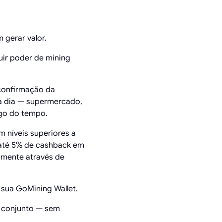
 gerar valor.
uir poder de mining
confirmação da
 a dia — supermercado,
go do tempo.
m níveis superiores a
até 5% de cashback em
amente através de
 sua GoMining Wallet.
 conjunto — sem