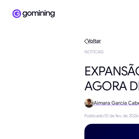
Voltar
NOTÍCIAS
EXPANSÃ
AGORA DI
Aimara García Cab
Publicado
:
10 de fev. de 2026