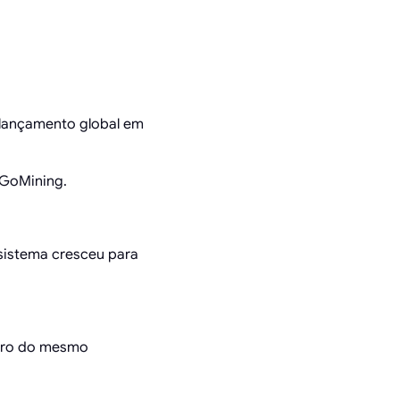
 lançamento global em
 GoMining.
sistema cresceu para
entro do mesmo