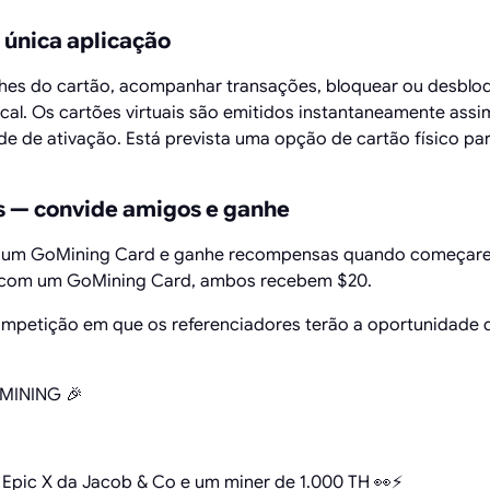
 única aplicação
lhes do cartão, acompanhar transações, bloquear ou desbloq
cal. Os cartões virtuais são emitidos instantaneamente assim
de de ativação. Está prevista uma opção de cartão físico p
s — convide amigos e ganhe
r um GoMining Card e ganhe recompensas quando começarem 
 com um GoMining Card, ambos recebem $20.
petição em que os referenciadores terão a oportunidade 
MINING 🎉
Epic X da Jacob & Co e um miner de 1.000 TH 👀⚡