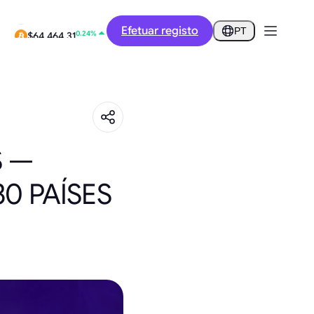
0.00%
Efetuar registo
$0.2847
PT
0.24%
$64,464.31
S —
0 PAÍSES