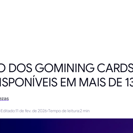
O DOS GOMINING CARD
SPONÍVEIS EM MAIS DE 13
ezas
·
Editado
:
11 de fev. de 2026
·
Tempo de leitura
:
2 min