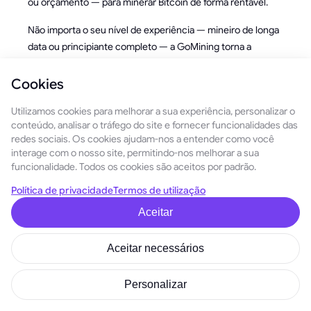
ou orçamento — para minerar Bitcoin de forma rentável.
Não importa o seu nível de experiência — mineiro de longa
data ou principiante completo — a GoMining torna a
mineração mais sustentável, acessível e rentável. Comece
hoje e descubra o futuro da mineração de Bitcoin!
Cookies
Junte-se ao Futuro da
Utilizamos cookies para melhorar a sua experiência, personalizar o
conteúdo, analisar o tráfego do site e fornecer funcionalidades das
Mineração de Bitcoin Hoje!
redes sociais. Os cookies ajudam-nos a entender como você
interage com o nosso site, permitindo-nos melhorar a sua
funcionalidade. Todos os cookies são aceitos por padrão.
✔ Explore os nossos Mineiros Digitais
Política de privacidade
Termos de utilização
✔ Use a nossa Calculadora de Lucros de Mineração
Aceitar
✔ Saiba mais sobre o token GOMINING
Aceitar necessários
A mineração nunca foi tão fácil — ou tão recompensadora.
Tradução realizada com auxílio de IA. Pode
Personalizar
ler o artigo original
aqui