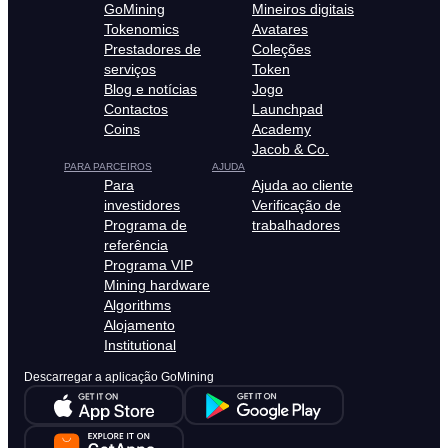
GoMining
Mineiros digitais
Tokenomics
Avatares
Prestadores de
Coleções
serviços
Token
Blog e notícias
Jogo
Contactos
Launchpad
Coins
Academy
Jacob & Co.
PARA PARCEIROS
AJUDA
Para
Ajuda ao cliente
investidores
Verificação de
Programa de
trabalhadores
referência
Programa VIP
Mining hardware
Algorithms
Alojamento
Institutional
Descarregar a aplicação GoMining