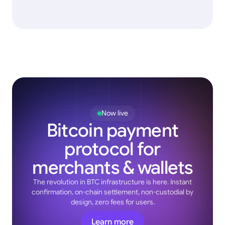
Now live
Bitcoin payment
protocol for
merchants & wallets
The revolution in BTC infrastructure is here. Instant
confirmation, on-chain settlement, non-custodial by
design, zero fees for users.
Learn more