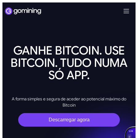
GANHE BITCOIN. USE
BITCOIN. TUDO NUMA
SÓ APP.
A forma simples e segura de aceder ao potencial máximo do
Bitcoin
Descarregar agora