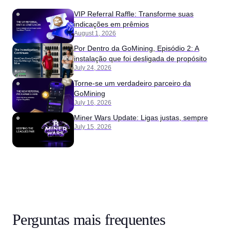
VIP Referral Raffle: Transforme suas
indicações em prêmios
August 1, 2026
Por Dentro da GoMining, Episódio 2: A
instalação que foi desligada de propósito
July 24, 2026
Torne-se um verdadeiro parceiro da
GoMining
July 16, 2026
Miner Wars Update: Ligas justas, sempre
July 15, 2026
Perguntas mais frequentes