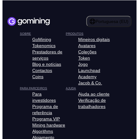
Portuguesa (EU)
SOBRE
PRODUTOS
GoMining
Mineiros digitais
Tokenomics
Avatares
Prestadores de
Coleções
serviços
Token
Blog e notícias
Jogo
Contactos
Launchpad
Coins
Academy
Jacob & Co.
PARA PARCEIROS
AJUDA
Para
Ajuda ao cliente
investidores
Verificação de
Programa de
trabalhadores
referência
Programa VIP
Mining hardware
Algorithms
Alojamento