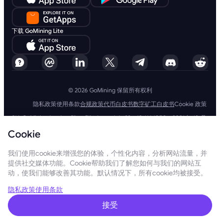
下载 GoMining Lite
© 2026 GoMining 保留所有权利
隐私政策
使用条款
合规政策
代币白皮书
数字矿工白皮书
Cookie 政策
SIA GoMining Latvia，Rīga, Elizabetes iela 22 - 42, LV-1050，2021 年 10 月
8 日注册，注册号：40203351911
Cookie
GoMining (BVI) Limited, Trinity Chambers, PO Box 4301, Road Town,
Tortola, British Virgin Islands, BVI 公司编号：2110978
BMINE BVI LIMITED, Trinity Chambers, Road Town, Tortola, British Virgin
我们使用cookie来增强您的体验，个性化内容，分析网站流量，并
Islands VG 1110
提供社交媒体功能。Cookie帮助我们了解您如何与我们的网站互
GoMining（英属维尔京群岛）有限公司、SIA GoMining Latvia和 BMINE
动，使我们能够改善其功能。默认情况下，所有cookie均被接受。
BVI 有限公司完全遵守所有适用法律法规，并坚定致力于打击洗钱、恐怖主
义融资和扩散融资。我们坚持最高标准，确保严格遵守所有相关的反洗钱和
恐怖主义融资义务以及反扩散融资措施，以维护我们运营和服务的完整性和
隐私政策
使用条款
安全性。
GoMining (Cyprus) Limited, a company, incorporated, organized and
接受
existing under the laws of Cyprus with registration number HE 450955,
having its registered address at 28 Oktovriou, 339, TRILOGY EAST