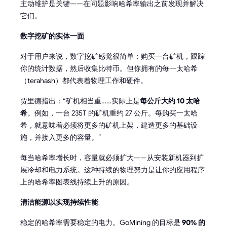
主动维护是关键——在问题影响哈希率输出之前发现并解决
它们。
数字挖矿的实体一面
对于用户来说，数字挖矿感觉很简单：购买一台矿机，跟踪
你的统计数据，然后收集比特币。但你拥有的每一太哈希
（terahash）都代表着物理工作和硬件。
贾里德指出：“矿机相当重……实际上是
每公斤大约 10 太哈
希
。例如，一台 235T 的矿机重约 27 公斤。每购买一太哈
希，就意味着必须将更多的矿机上架，建造更多的基础设
施，并接入更多的容量。”
每当哈希率增长时，容量就必须扩大——从安装新机器到扩
展冷却和电力系统。这种持续的物理努力是让你的应用程序
上的哈希率图表线持续上升的原因。
清洁能源以实现持续性能
稳定的哈希率需要稳定的电力。GoMining 的目标是
90% 的