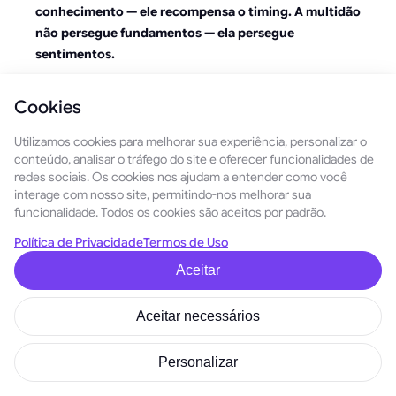
conhecimento — ele recompensa o timing. A multidão
não persegue fundamentos — ela persegue
sentimentos.
Se você entender isso, vai parar de tratar a DOGE como
Cookies
um meme e começar a interpretá-la como um mapa da
psicologia humana.
Utilizamos cookies para melhorar sua experiência, personalizar o
conteúdo, analisar o tráfego do site e oferecer funcionalidades de
Dogecoin como
redes sociais. Os cookies nos ajudam a entender como você
interage com nosso site, permitindo-nos melhorar sua
fenômeno social: cultura
funcionalidade. Todos os cookies são aceitos por padrão.
acima do código
Política de Privacidade
Termos de Uso
Aceitar
As finanças tradicionais perguntam:
Que problema esse
ativo resolve?
A Dogecoin responde com outra pergunta:
E
Aceitar necessários
se o próprio valor for o problema?
A Dogecoin quebra a regra tácita dos mercados: que o
Personalizar
dinheiro deve ser sério, racional e orientado pela utilidade.
Em vez disso, ela mostra que: