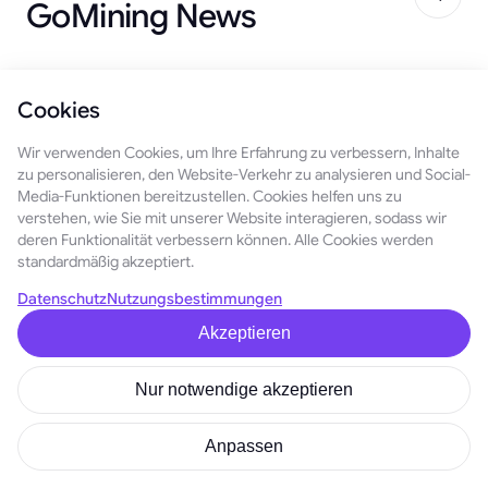
GoMining News
Cookies
August 1, 2026
VIP Referral Raffle: Verwandeln Sie Ihre Empfehlungen
Wir verwenden Cookies, um Ihre Erfahrung zu verbessern, Inhalte
in Gewinne
zu personalisieren, den Website-Verkehr zu analysieren und Social-
Media-Funktionen bereitzustellen. Cookies helfen uns zu
Inside GoMining, Film 2: Die Mining-Anlage, die
verstehen, wie Sie mit unserer Website interagieren, sodass wir
absichtlich abgeschaltet wurde
deren Funktionalität verbessern können. Alle Cookies werden
July 24, 2026
standardmäßig akzeptiert.
Werden Sie ein echter GoMining-Partner
Datenschutz
Nutzungsbestimmungen
July 16, 2026
Akzeptieren
Miner Wars Update: Faire Ligen, immer
Nur notwendige akzeptieren
July 15, 2026
Anpassen