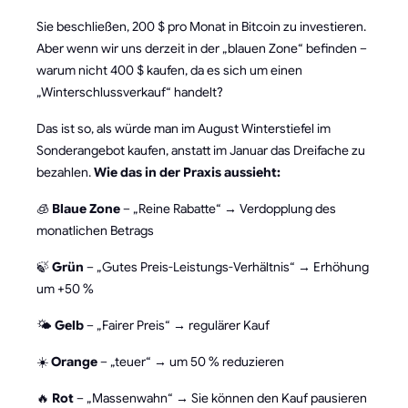
Sie beschließen, 200 $ pro Monat in Bitcoin zu investieren.
Aber wenn wir uns derzeit in der „blauen Zone“ befinden –
warum nicht 400 $ kaufen, da es sich um einen
„Winterschlussverkauf“ handelt?
Das ist so, als würde man im August Winterstiefel im
Sonderangebot kaufen, anstatt im Januar das Dreifache zu
bezahlen.
Wie das in der Praxis aussieht:
🧊
Blaue Zone
– „Reine Rabatte“ → Verdopplung des
monatlichen Betrags
🍃
Grün
– „Gutes Preis-Leistungs-Verhältnis“ → Erhöhung
um +50 %
🌤
Gelb
– „Fairer Preis“ → regulärer Kauf
☀️
Orange
– „teuer“ → um 50 % reduzieren
🔥
Rot
– „Massenwahn“ → Sie können den Kauf pausieren