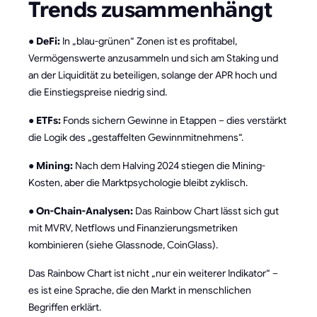
Trends zusammenhängt
●
DeFi:
In „blau-grünen“ Zonen ist es profitabel,
Vermögenswerte anzusammeln und sich am Staking und
an der Liquidität zu beteiligen, solange der APR hoch und
die Einstiegspreise niedrig sind.
●
ETFs:
Fonds sichern Gewinne in Etappen – dies verstärkt
die Logik des „gestaffelten Gewinnmitnehmens“.
●
Mining:
Nach dem Halving 2024 stiegen die Mining-
Kosten, aber die Marktpsychologie bleibt zyklisch.
●
On-Chain-Analysen:
Das Rainbow Chart lässt sich gut
mit MVRV, Netflows und Finanzierungsmetriken
kombinieren (siehe Glassnode, CoinGlass).
Das Rainbow Chart ist nicht „nur ein weiterer Indikator“ –
es ist eine Sprache, die den Markt in menschlichen
Begriffen erklärt.