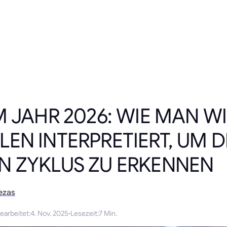
M JAHR 2026: WIE MAN W
EN INTERPRETIERT, UM 
N ZYKLUS ZU ERKENNEN
ezas
earbeitet
:
4. Nov. 2025
·
Lesezeit
:
7 Min.