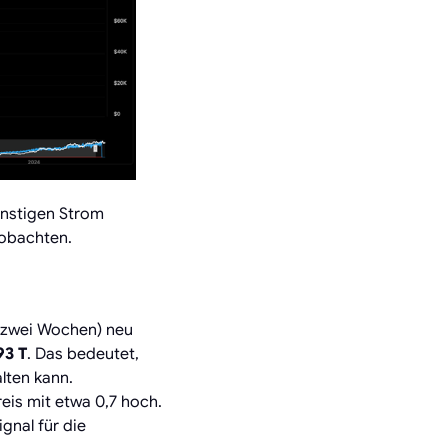
ünstigen Strom
eobachten.
e zwei Wochen) neu
93 T
. Das bedeutet,
lten kann.
eis mit etwa 0,7 hoch.
gnal für die