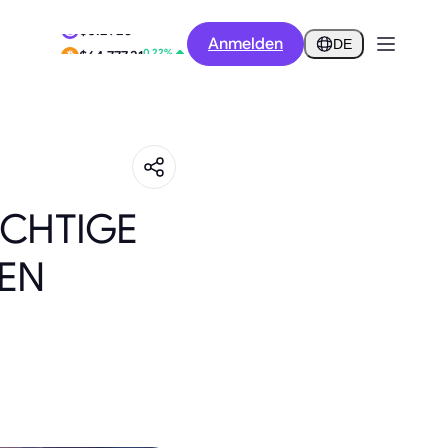
2.34%
Anmelden
$0.2925
DE
0.22%
$64,777.31
ICHTIGE
DEN