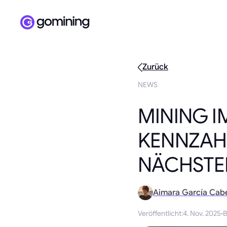
Zurück
NEWS
MINING I
KENNZAHL
NÄCHSTE
Aimara García Cab
Veröffentlicht
:
4. Nov. 2025
·
B