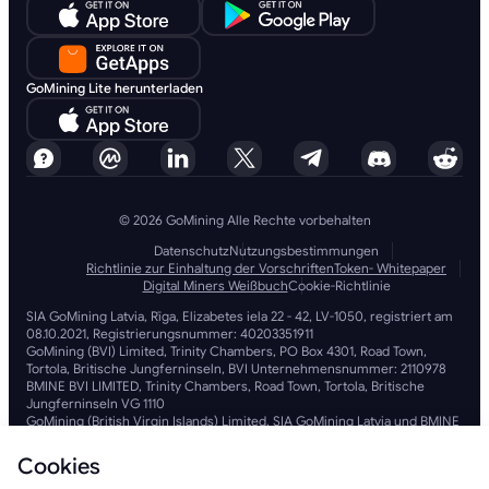
GoMining Lite herunterladen
© 2026 GoMining Alle Rechte vorbehalten
Datenschutz
Nutzungsbestimmungen
Richtlinie zur Einhaltung der Vorschriften
Token- Whitepaper
Digital Miners Weißbuch
Cookie-Richtlinie
SIA GoMining Latvia, Rīga, Elizabetes iela 22 - 42, LV-1050, registriert am
08.10.2021, Registrierungsnummer: 40203351911
GoMining (BVI) Limited, Trinity Chambers, PO Box 4301, Road Town,
Tortola, Britische Jungferninseln, BVI Unternehmensnummer: 2110978
BMINE BVI LIMITED, Trinity Chambers, Road Town, Tortola, Britische
Jungferninseln VG 1110
GoMining (British Virgin Islands) Limited, SIA GoMining Latvia und BMINE
BVI LIMITED arbeiten in voller Übereinstimmung mit allen geltenden
Gesetzen und Vorschriften und sind fest entschlossen, Geldwäsche,
Cookies
Terrorismusfinanzierung und Proliferationsfinanzierung zu bekämpfen.