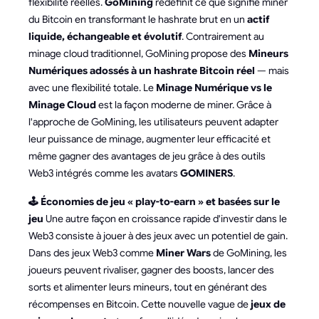
flexibilité réelles.
GoMining
redéfinit ce que signifie miner
du Bitcoin en transformant le hashrate brut en un
actif
liquide, échangeable et évolutif
. Contrairement au
minage cloud traditionnel, GoMining propose des
Mineurs
Numériques adossés à un hashrate Bitcoin réel
— mais
avec une flexibilité totale. Le
Minage Numérique vs le
Minage Cloud
est la façon moderne de miner. Grâce à
l'approche de GoMining, les utilisateurs peuvent adapter
leur puissance de minage, augmenter leur efficacité et
même gagner des avantages de jeu grâce à des outils
Web3 intégrés comme les avatars
GOMINERS
.
🕹️ Économies de jeu « play-to-earn » et basées sur le
jeu
Une autre façon en croissance rapide d'investir dans le
Web3 consiste à jouer à des jeux avec un potentiel de gain.
Dans des jeux Web3 comme
Miner Wars
de GoMining, les
joueurs peuvent rivaliser, gagner des boosts, lancer des
sorts et alimenter leurs mineurs, tout en générant des
récompenses en Bitcoin. Cette nouvelle vague de
jeux de