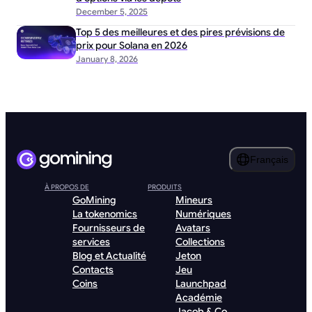
December 5, 2025
Top 5 des meilleures et des pires prévisions de
prix pour Solana en 2026
January 8, 2026
Français
À PROPOS DE
PRODUITS
GoMining
Mineurs
La tokenomics
Numériques
Fournisseurs de
Avatars
services
Collections
Blog et Actualité
Jeton
Contacts
Jeu
Coins
Launchpad
Académie
Jacob & Co.