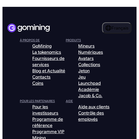
Français
À PROPOS DE
PRODUITS
GoMining
Mineurs
La tokenomics
Numériques
Fournisseurs de
Avatars
services
Collections
Blog et Actualité
Jeton
Contacts
Jeu
Coins
Launchpad
Académie
Jacob & Co.
POUR LES PARTENAIRES
AIDE
Pour les
Aide aux clients
investisseurs
Contrôle des
Programme de
employés
référence
Programme VIP
Mining