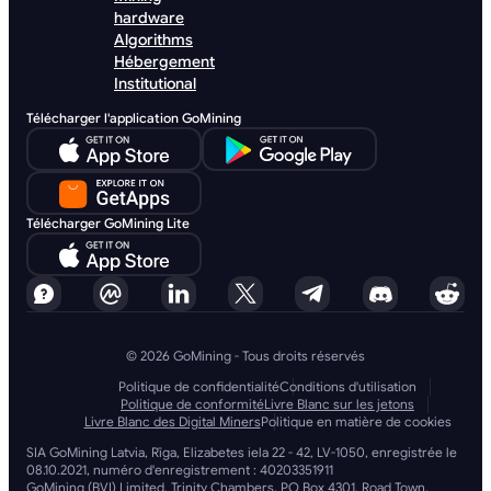
hardware
Algorithms
Hébergement
Institutional
Télécharger l'application GoMining
Télécharger GoMining Lite
© 2026 GoMining - Tous droits réservés
Politique de confidentialité
Conditions d'utilisation
Politique de conformité
Livre Blanc sur les jetons
Livre Blanc des Digital Miners
Politique en matière de cookies
SIA GoMining Latvia, Rīga, Elizabetes iela 22 - 42, LV-1050, enregistrée le
08.10.2021, numéro d'enregistrement : 40203351911
GoMining (BVI) Limited, Trinity Chambers, PO Box 4301, Road Town,