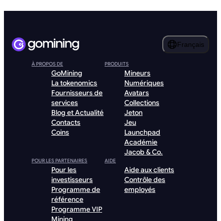
Français
À PROPOS DE
PRODUITS
GoMining
Mineurs
La tokenomics
Numériques
Fournisseurs de
Avatars
services
Collections
Blog et Actualité
Jeton
Contacts
Jeu
Coins
Launchpad
Académie
Jacob & Co.
POUR LES PARTENAIRES
AIDE
Pour les
Aide aux clients
investisseurs
Contrôle des
Programme de
employés
référence
Programme VIP
Mining