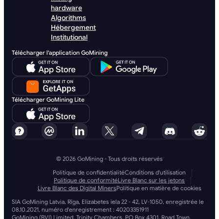
hardware
Algorithms
Hébergement
Institutional
Télécharger l'application GoMining
Télécharger GoMining Lite
© 2026 GoMining - Tous droits réservés
Politique de confidentialité
Conditions d'utilisation
Politique de conformité
Livre Blanc sur les jetons
Livre Blanc des Digital Miners
Politique en matière de cookies
SIA GoMining Latvia, Rīga, Elizabetes iela 22 - 42, LV-1050, enregistrée le
08.10.2021, numéro d'enregistrement : 40203351911
GoMining (BVI) Limited, Trinity Chambers, PO Box 4301, Road Town,