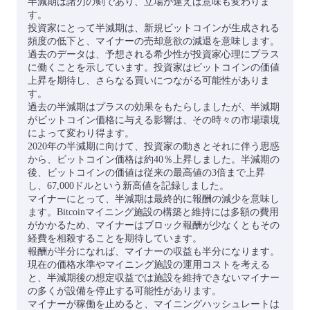
半減期は諸刃の剣であり、立場が違えば意味も変わりま
す。
投資家にとって半減期は、新規ビットコインが生成される
頻度の低下と、マイナーの売却意欲の減退を意味します。
過去のデータは、予想される希少性が投資家心理にプラス
に働くことを示しています。投資家はビットコインの価値
上昇を期待し、さらなる買いにつながる可能性がありま
す。
過去の半減期はプラスの効果をもたらしましたが、半減期
がビットコイン価格に与える影響は、その時々の市場環境
によって変わり得ます。
2020年の半減期に向けて、投資家の動きとそれに伴う思惑
から、ビットコイン価格は約40％上昇しました。半減期の
後、ビットコインの価値は従来の最高値の3倍まで上昇
し、67,000ドルという新高値を記録しました。
マイナーにとって、半減期は最終的に報酬の減少を意味し
ます。Bitcoinマイニング施設の構築と維持には多額の費用
がかかるため、マイナーはブロック報酬が少なくともその
経費を相殺することを期待しています。
報酬が半分になれば、マイナーの収益も半分になります。
現在の価格水準やマイニング施設の運用コストを考える
と、半減期後の想定収益では施設を維持できないマイナー
の多くが設備を停止する可能性があります。
マイナーが稼働を止めると、マイニングハッシュレートは