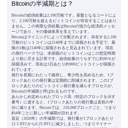
Bitcoinの半減期とは？
Bitcoinの総供給量は2,100万枚です。基盤となるコードによ
り、2,100万枚を超えるビットコインが存在することはあり
ません。この有限な供給量はBitcoinの強力な経済的メッセ
ージであり、その価値体系を支えています。
Bitcoinはマイニングによって分配されます。存在する2,100
万枚のビットコインは2140年までに採掘される予定で、最
後の1枚は2140年に採掘されると見込まれています。現在
の発行ペースでは、未採掘のビットコインはこの想定時期
より前に尽きる計算です。総供給量のうちすでに約90％が
採掘済みで、現在は1日あたり約900ビットコインが採掘さ
れています。
発行を長期にわたって維持し、希少性を高めるため、1ブ
ロックあたりの発行量は定期的に削減されます。この1ブ
ロックあたりのビットコイン発行量を減らすプロセスが、
Bitcoinの半減期と呼ばれるものです。
あらかじめ定められたブロック高（特定のブロックを示す
番号）に達すると、1ブロックあたりの発行量は直前の半
分に減ります。Bitcoinでは、210,000ブロックごと、つまり
約4年ごとに新しい半減期が訪れます。
直近（2020年）の半減期では、発行量が1ブロックあたり
12.5 BTCから6.25 BTCに減少しました。つまりマイナー