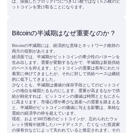
は、採掘したブロック1つにつき12.5枚ではなく6.25枚のビ
ットコインを受け取ることになります。
Bitcoinの半減期はなぜ重要なのか？
Bitcoinの半減期には、経済的な意味とネットワーク維持の
両方の役割があります。
経済面では、半減期がビットコインの希少性のパターンを
生み出します。需要が変動するなかで、半減期は新規供給
のペースを抑えます。ビットコインの需要は長年にわたり
着実に伸びてきましたが、それに対して供給ペースは継続
的に低下してきました。
少なくとも、半減期は価値の保存手段としてのビットコイ
ンの地位を確固たるものにします。需要が高まるなかで供
給が鈍化すれば、ビットコインの価値は時間とともにさら
に高まります。市場心理や希少な資産への需要を踏まえる
と、半減期がビットコインの価値に与える影響は、単純な
需給の経済学の枠を超えています。
現在、およそ300万枚のビットコインが、忘れられたウォ
レット情報や故障したハードディスク、亡くなった投資家
の保有分などによって失われていると推定されます。その