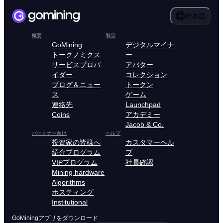
日本語
概要
製品
GoMining
デジタルマイナ
トークノミクス
ー
サービスプロバ
アバター
イダー
コレクション
ブログ＆ニュー
トークン
ス
ゲーム
連絡先
Launchpad
Coins
アカデミー
Jacob & Co.
パートナー向け
ヘルプ
投資家の皆様へ
カスタマーヘル
紹介プログラム
プ
VIPプログラム
社員確認
Mining hardware
Algorithms
ホスティング
Institutional
GoMiningアプリをダウンロード