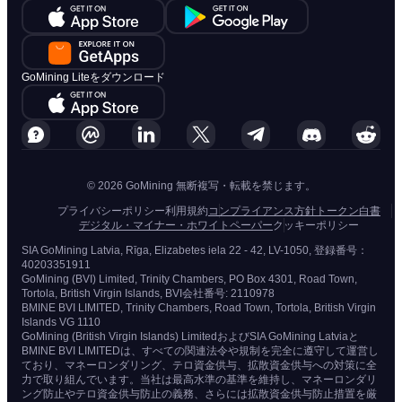
GoMining Liteをダウンロード
© 2026 GoMining 無断複写・転載を禁じます。
プライバシーポリシー
利用規約
コンプライアンス方針
トークン白書
デジタル・マイナー・ホワイトペーパー
クッキーポリシー
SIA GoMining Latvia, Rīga, Elizabetes iela 22 - 42, LV-1050, 登録番号：
40203351911
GoMining (BVI) Limited, Trinity Chambers, PO Box 4301, Road Town,
Tortola, British Virgin Islands, BVI会社番号: 2110978
BMINE BVI LIMITED, Trinity Chambers, Road Town, Tortola, British Virgin
Islands VG 1110
GoMining (British Virgin Islands) LimitedおよびSIA GoMining Latviaと
BMINE BVI LIMITEDは、すべての関連法令や規制を完全に遵守して運営し
ており、マネーロンダリング、テロ資金供与、拡散資金供与への対策に全
力で取り組んでいます。当社は最高水準の基準を維持し、マネーロンダリ
ング防止やテロ資金供与防止の義務、さらには拡散資金供与防止措置を厳