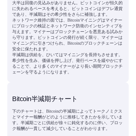
大半は回復の見込みがありません。ビットコインが恒久的
に失われるペースを考えると、ビットコインはデフレ通貨
であり、半減期はその希少性をさらに補強します。
ネットワーク維持の面では、Bitcoinマイニングはマイナー
にブロックの検証とネットワーク防衛のインセンティブを
与えます。マイナーはブロックチェーンを悪意ある試みか
ら守ります。ビットコインの発行が続く限り、マイナーは
マイニングに引きつけられ、Bitcoinのブロックチェーンは
安全に保たれます。
半減期は供給を、ひいてはマイニングを長持ちさせます。
希少性を生み、価値を押し上げ、発行ペースを緩やかにす
ることで、より多くのマイナーがより長い期間ブロックチ
ェーンを守るようになります。
Bitcoin半減期チャート
下のチャートは、Bitcoinの半減期によってトークノミクス
とマイナー報酬がどのように推移してきたかを示していま
す。半減期ごとに供給が徐々に鈍化するのに伴い、ブロッ
ク報酬が一貫して減少していることがわかります。