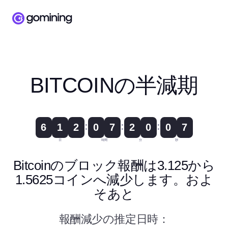
BITCOINの半減期
:
:
:
6
1
2
0
7
2
0
0
7
日
時間
分
秒
Bitcoinのブロック報酬は3.125から
1.5625コインへ減少します。およ
そあと
報酬減少の推定日時：