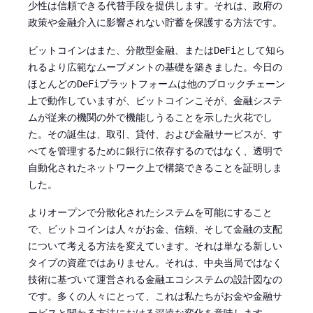
少性は信頼できる代替手段を提供します。それは、政府の
政策や金融介入に影響されない貯蓄を保護する方法です。
ビットコインはまた、分散型金融、または
として知ら
DeFi
れるより広範なムーブメントの基礎を築きました。今日の
ほとんどの
プラットフォームは他のブロックチェーン
DeFi
上で動作していますが、ビットコインこそが、金融システ
ムが従来の機関の外で機能しうることを示した火花でし
た。その誕生は、取引、貸付、および金融サービスが、す
べてを管理するために銀行に依存するのではなく、透明で
自動化されたネットワーク上で構築できることを証明しま
した。
よりオープンで分散化されたシステムを可能にすること
で、ビットコインは人々がお金、信頼、そして金融の支配
について考える方法を変えています。それは単なる新しい
タイプの資産ではありません。それは、中央当局ではなく
技術に基づいて運営される金融エコシステムの設計図なの
です。多くの人々にとって、これは私たちがお金や金融サ
ービスと関わる方法における深遠な変化を意味します。