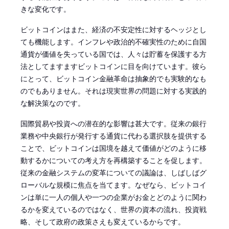
きな変化です。
ビットコインはまた、経済の不安定性に対するヘッジとし
ても機能します。インフレや政治的不確実性のために自国
通貨が価値を失っている国では、人々は貯蓄を保護する方
法としてますますビットコインに目を向けています。彼ら
にとって、ビットコイン金融革命は抽象的でも実験的なも
のでもありません。それは現実世界の問題に対する実践的
な解決策なのです。
国際貿易や投資への潜在的な影響は甚大です。従来の銀行
業務や中央銀行が発行する通貨に代わる選択肢を提供する
ことで、ビットコインは国境を越えて価値がどのように移
動するかについての考え方を再構築することを促します。
従来の金融システムの変革についての議論は、しばしばグ
ローバルな規模に焦点を当てます。なぜなら、ビットコイ
ンは単に一人の個人や一つの企業がお金とどのように関わ
るかを変えているのではなく、世界の資本の流れ、投資戦
略、そして政府の政策さえも変えているからです。