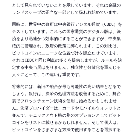
として見られていないことを示しています。それは金融の
ランドスケープの正当な一部として扱われ始めています。
同時に、世界中の政府は中央銀行デジタル通貨（
）を
CBDC
テストしています。これらの国家通貨のデジタル版は、決
済をより迅速かつ効率的にすることができますが、中央集
権的に管理され、政府の政策に縛られます。この対比は、
ビットコインのユニークな位置づけを際立たせています。
それは
と同じ利点の多くを提供しますが、ルールを決
CBDC
定する中央当局はありません。独立性と分散化を重んじる
人々にとって、この違いは重要です。
将来的には、新旧の融合が最も可能性の高い結果となるで
しょう。銀行は、決済の処理方法を改善するために、舞台
裏でブロックチェーン技術を使用し始めるかもしれませ
ん。決済プロバイダーは、カードやモバイルウォレットと
並んで、チェックアウト時の別のオプションとしてビット
コインをリストに載せるかもしれません。そして個人は、
ビットコインをさまざまな方法で使用することを選択する