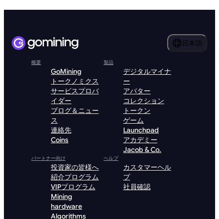
日本語
概要
製品
GoMining
デジタルマイナ
トークノミクス
ー
サービスプロバ
アバター
イダー
コレクション
ブログ＆ニュー
トークン
ス
ゲーム
連絡先
Launchpad
Coins
アカデミー
Jacob & Co.
パートナー向け
ヘルプ
投資家の皆様へ
カスタマーヘル
紹介プログラム
プ
VIPプログラム
社員確認
Mining
hardware
Algorithms