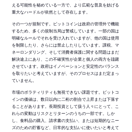
える可能性を秘めている一方で、より広範な普及を妨げる
重大なハードルが依然として存在します。
その一つが規制です。ビットコインは政府の管理外で機能
するため、多くの規制当局は警戒しています。一部の国は
明確なルールでそれを受け入れていますが、他の国は使用
を制限したり、さらには禁止したりしています。課税、マ
ネーロンダリング、そして消費者保護に関する問題はまだ
解決途上にあり、この不確実性が企業と個人の両方を躊躇
させています。政府はイノベーションと安定性のバランス
を取りたいと考えていますが、そのプロセスはまだ定まっ
ていません。
市場のボラティリティも無視できない課題です。ビットコ
インの価値は、数日以内に二桁の割合で上昇または下落す
ることがあります。長期投資として扱う人々にとって、こ
れらの変動はリスクとリターンのうちの一部です。しか
し、食料品の購入、請求書の支払い、または短期的なニー
ズのための貯蓄など、日常的な支払いに使いたいと考えて