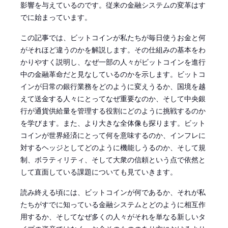
影響を与えているのです。従来の金融システムの変革はす
でに始まっています。
この記事では、ビットコインが私たちが毎日使うお金と何
がそれほど違うのかを解説します。その仕組みの基本をわ
かりやすく説明し、なぜ一部の人々がビットコインを進行
中の金融革命だと見なしているのかを示します。ビットコ
インが日常の銀行業務をどのように変えうるか、国境を越
えて送金する人々にとってなぜ重要なのか、そして中央銀
行が通貨供給量を管理する役割にどのように挑戦するのか
を学びます。また、より大きな全体像も探ります。ビット
コインが世界経済にとって何を意味するのか、インフレに
対するヘッジとしてどのように機能しうるのか、そして規
制、ボラティリティ、そして大衆の信頼という点で依然と
して直面している課題についても見ていきます。
読み終える頃には、ビットコインが何であるか、それが私
たちがすでに知っている金融システムとどのように相互作
用するか、そしてなぜ多くの人々がそれを単なる新しいタ