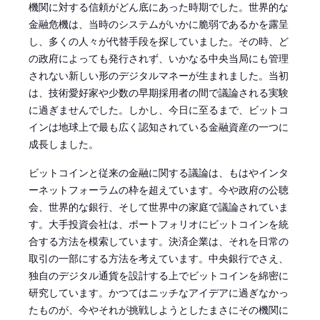
機関に対する信頼がどん底にあった時期でした。世界的な
金融危機は、当時のシステムがいかに脆弱であるかを露呈
し、多くの人々が代替手段を探していました。その時、ど
の政府によっても発行されず、いかなる中央当局にも管理
されない新しい形のデジタルマネーが生まれました。当初
は、技術愛好家や少数の早期採用者の間で議論される実験
に過ぎませんでした。しかし、今日に至るまで、ビットコ
インは地球上で最も広く認知されている金融資産の一つに
成長しました。
ビットコインと従来の金融に関する議論は、もはやインタ
ーネットフォーラムの枠を超えています。今や政府の公聴
会、世界的な銀行、そして世界中の家庭で議論されていま
す。大手投資会社は、ポートフォリオにビットコインを統
合する方法を模索しています。決済企業は、それを日常の
取引の一部にする方法を考えています。中央銀行でさえ、
独自のデジタル通貨を設計する上でビットコインを綿密に
研究しています。かつてはニッチなアイデアに過ぎなかっ
たものが、今やそれが挑戦しようとしたまさにその機関に