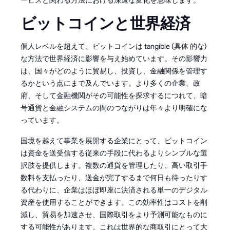
ビットコインと世界経済
個人レベルを超えて、ビットコインは tangible (具体 的な)
な方法で世界経済に影響を与え始めています。その影響力
は、国々がどのように貿易し、投資し、金融関係を管理す
るかという点にまで及んでいます。より多くの企業、政
府、そして金融機関がその可能性を探求するにつれて、暗
号通貨と金融システムの間のつながりは年々より明確にな
っています。
国境を越えて事業を展開する企業にとって、ビットコイン
は資金を送受信する従来の手段に代わるよりシンプルな選
択肢を提供します。複数の通貨を管理したり、高い取引手
数料を支払ったり、送金が完了するまで何日も待ったりす
る代わりに、企業はほぼ即座に決済される単一のデジタル
資産を使用することができます。この効率性はコストを削
減し、貿易を加速させ、国際取引をより予測可能なものに
する可能性があります。これは世界的な商取引にとって大