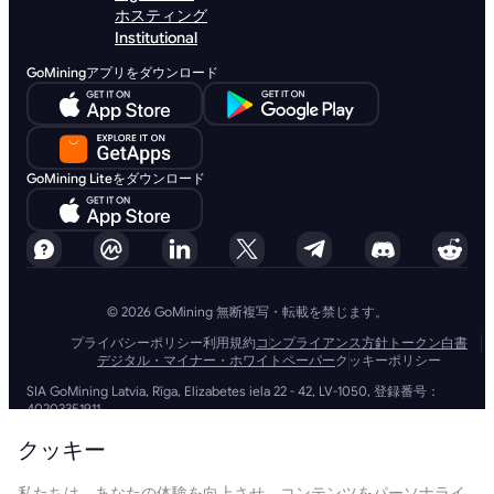
ホスティング
Institutional
GoMiningアプリをダウンロード
GoMining Liteをダウンロード
© 2026 GoMining 無断複写・転載を禁じます。
プライバシーポリシー
利用規約
コンプライアンス方針
トークン白書
デジタル・マイナー・ホワイトペーパー
クッキーポリシー
SIA GoMining Latvia, Rīga, Elizabetes iela 22 - 42, LV-1050, 登録番号：
40203351911
GoMining (BVI) Limited, Trinity Chambers, PO Box 4301, Road Town,
Tortola, British Virgin Islands, BVI会社番号: 2110978
クッキー
BMINE BVI LIMITED, Trinity Chambers, Road Town, Tortola, British Virgin
Islands VG 1110
私たちは、あなたの体験を向上させ、コンテンツをパーソナライ