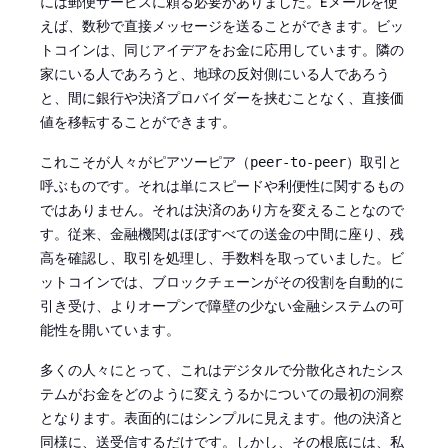
には郵便サービスに頼る必要がありました。Eメールを使
えば、数秒で直接メッセージを送ることができます。ビッ
トコインは、同じアイデアをお金に応用しています。隣の
家にいる人であろうと、地球の反対側にいる人であろう
と、間に銀行や決済プロバイダーを挟むことなく、直接価
値を移転することができます。
これこそが人々がピアツーピア（
）取引と
peer-to-peer
呼ぶものです。それは単にスピードや利便性に関するもの
ではありません。それは決済のあり方を変えることなので
す。従来、金融機関はほぼすべての送金の中間に座り、残
高を確認し、取引を処理し、手数料を取っていました。ビ
ットコインでは、ブロックチェーンがその役割を自動的に
引き受け、よりオープンで障壁の少ない金融システムの可
能性を開いています。
多くの人々にとって、これはデジタルで分散化されたシス
テムがお金をどのように変えうるかについての最初の洞察
となります。表面的にはシンプルに見えます。他の決済と
同様に、送受信するだけです。しかし、その根底には、私