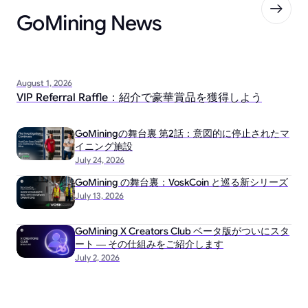
GoMining News
August 1, 2026
VIP Referral Raffle：紹介で豪華賞品を獲得しよう
GoMiningの舞台裏 第2話：意図的に停止されたマ
イニング施設
July 24, 2026
GoMining の舞台裏：VoskCoin と巡る新シリーズ
July 13, 2026
GoMining X Creators Club ベータ版がついにスタ
ート ― その仕組みをご紹介します
July 2, 2026