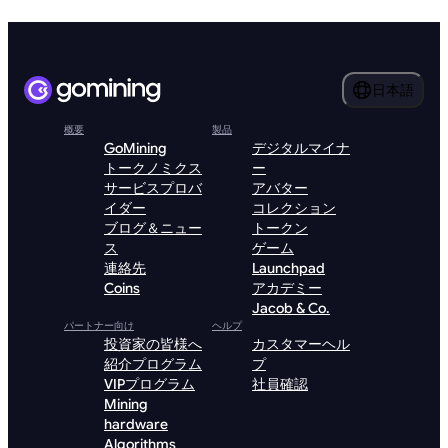
日本語
概要
製品
GoMining
デジタルマイナ
トークノミクス
ー
サービスプロバ
アバター
イダー
コレクション
ブログ＆ニュー
トークン
ス
ゲーム
連絡先
Launchpad
Coins
アカデミー
Jacob & Co.
パートナー向け
ヘルプ
投資家の皆様へ
カスタマーヘル
紹介プログラム
プ
VIPプログラム
社員確認
Mining
hardware
Algorithms