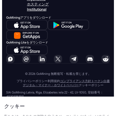
ホスティング
Institutional
GoMiningアプリをダウンロード
GoMining Liteをダウンロード
© 2026 GoMining 無断複写・転載を禁じます。
プライバシーポリシー
利用規約
コンプライアンス方針
トークン白書
デジタル・マイナー・ホワイトペーパー
クッキーポリシー
SIA GoMining Latvia, Rīga, Elizabetes iela 22 - 42, LV-1050, 登録番号：
40203351911
GoMining (BVI) Limited, Trinity Chambers, PO Box 4301, Road Town,
Tortola, British Virgin Islands, BVI会社番号: 2110978
クッキー
BMINE BVI LIMITED, Trinity Chambers, Road Town, Tortola, British Virgin
Islands VG 1110