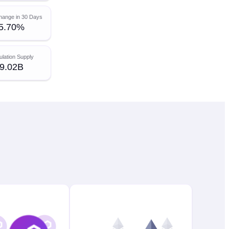
hange in 30 Days
5.70%
ulation Supply
9.02B