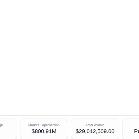
gh
Market Capitalization
Total Volume
$800.91M
$29,012,509.00
P