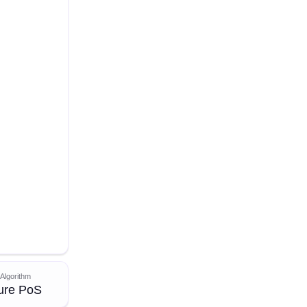
Algorithm
ure PoS