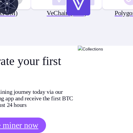
(ATOM)
VeChain (VET)
Polyg
te your first
ining journey today via our
g app and receive the first BTC
ust 24 hours
e miner now