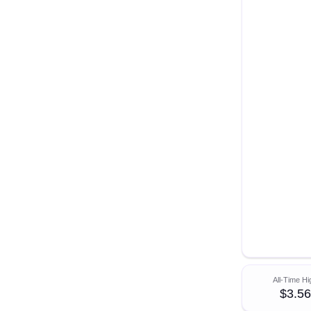
All-Time Hi
$3.56