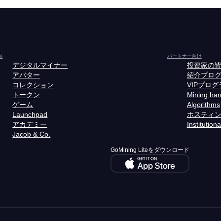
品
パートナー向け
デジタルマイナー
投資家の
アバター
紹介プロ
コレクション
VIPプログ
トークン
Mining ha
ゲーム
Algorithms
Launchpad
ホスティ
アカデミー
Institutiona
Jacob & Co.
GoMining Liteをダウンロード