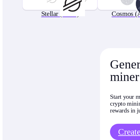
Stellar (XLM)
Cosmos 
Genera
miner
Start your m
crypto minin
rewards in j
Creat