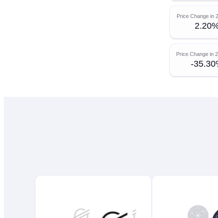
Price Change in 
2.20
Price Change in 
-35.3