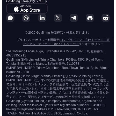
GoMining Liteをダウンロード
© 2026 GoMining 無断複写・転載を禁じます。
プライバシーポリシー
利用規約
コンプライアンス方針
トークン白書
デジタル・マイナー・ホワイトペーパー
クッキーポリシー
SIA GoMining Latvia, Rīga, Elizabetes iela 22 - 42, LV-1050, 登録番号：
40203351911
GoMining (BVI) Limited, Trinity Chambers, PO Box 4301, Road Town,
Tortola, British Virgin Islands, BVI会社番号: 2110978
BMINE BVI LIMITED, Trinity Chambers, Road Town, Tortola, British Virgin
Islands VG 1110
GoMining (British Virgin Islands) LimitedおよびSIA GoMining Latviaと
BMINE BVI LIMITEDは、すべての関連法令や規制を完全に遵守して運営し
ており、マネーロンダリング、テロ資金供与、拡散資金供与への対策に全
力で取り組んでいます。当社は最高水準の基準を維持し、マネーロンダリ
ング防止やテロ資金供与防止の義務、さらには拡散資金供与防止措置を厳
守することで、業務およびサービスの信頼性と安全性を確保しています。
GoMining (Cyprus) Limited, a company, incorporated, organized and
existing under the laws of Cyprus with registration number HE 450955,
having its registered address at 28 Oktovriou, 339, TRILOGY EAST
TOWER, 3rd floor, Flat/Office 305, 3106, Limassol, Cyprus.