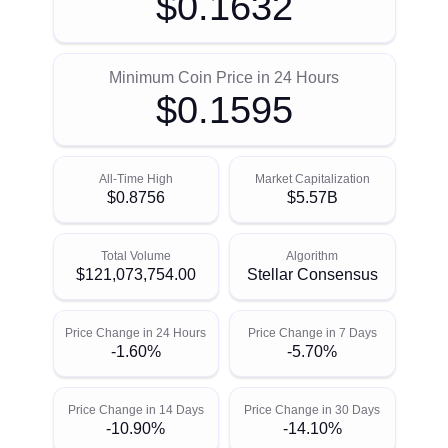
$0.1632
Minimum Coin Price in 24 Hours
$0.1595
All-Time High
Market Capitalization
$0.8756
$5.57B
Total Volume
Algorithm
$121,073,754.00
Stellar Consensus
Price Change in 24 Hours
Price Change in 7 Days
-1.60%
-5.70%
Price Change in 14 Days
Price Change in 30 Days
-10.90%
-14.10%