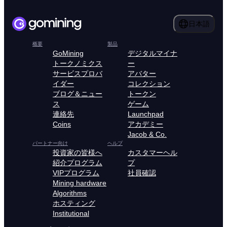
日本語
概要
製品
GoMining
デジタルマイナ
トークノミクス
ー
サービスプロバ
アバター
イダー
コレクション
ブログ＆ニュー
トークン
ス
ゲーム
連絡先
Launchpad
Coins
アカデミー
Jacob & Co.
パートナー向け
ヘルプ
投資家の皆様へ
カスタマーヘル
紹介プログラム
プ
VIPプログラム
社員確認
Mining hardware
Algorithms
ホスティング
Institutional