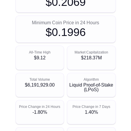
$0.2069
Minimum Coin Price in 24 Hours
$0.1996
All-Time High
Market Capitalization
$9.12
$218.37M
Total Volume
Algorithm
$6,191,929.00
Liquid Proof-of-Stake
(LPoS)
Price Change in 24 Hours
Price Change in 7 Days
-1.80%
1.40%