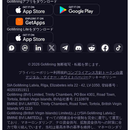
GoMiningアプリをダウンロード
GoMining Liteをダウンロード
© 2026 GoMining 無断複写・転載を禁じます。
プライバシーポリシー
利用規約
コンプライアンス方針
トークン白書
デジタル・マイナー・ホワイトペーパー
クッキーポリシー
SIA GoMining Latvia, Rīga, Elizabetes iela 22 - 42, LV-1050, 登録番号：
40203351911
GoMining (BVI) Limited, Trinity Chambers, PO Box 4301, Road Town,
Tortola, British Virgin Islands, BVI会社番号: 2110978
BMINE BVI LIMITED, Trinity Chambers, Road Town, Tortola, British Virgin
Islands VG 1110
GoMining (British Virgin Islands) LimitedおよびSIA GoMining Latviaと
BMINE BVI LIMITEDは、すべての関連法令や規制を完全に遵守して運営し
ており、マネーロンダリング、テロ資金供与、拡散資金供与への対策に全
力で取り組んでいます。当社は最高水準の基準を維持し、マネーロンダリ