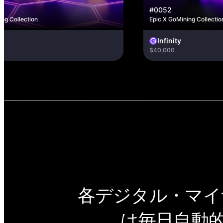
#0052
ction
Epic X GoMining Collection
Infinity
$40,000
各デジタル・マ
は毎日自動