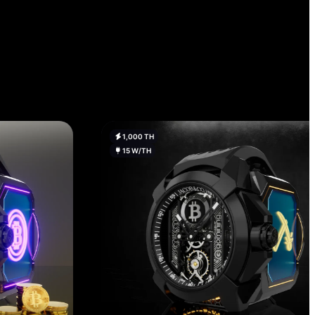
1,000 TH
15 W/TH