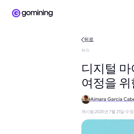
뒤로
뉴스
디지털 마
여정을 위
Aimara García Cab
게시됨
:
2025년 7월 21일
·
수정