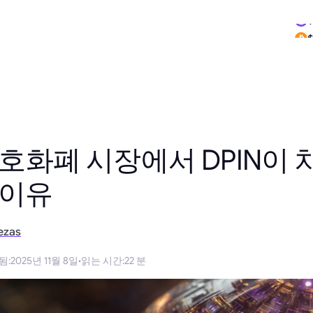
$
$
암호화폐 시장에서 DPIN이 
 이유
ezas
됨
:
2025년 11월 8일
·
읽는 시간
:
22 분