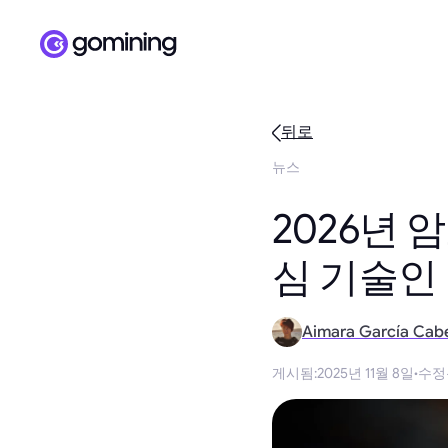
뒤로
뉴스
2026년 
심 기술인
Aimara García Cab
게시됨
:
2025년 11월 8일
·
수정