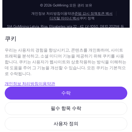
© 2026 GoMining 모든 권리 보유
개인정보 처리방침
이용약관
준법 감시 정책
토큰 백서
디지털 마이너 백서
쿠키 정책
SIA GoMining Latvia, Rīga, Elizabetes iela 22 - 42, LV-1050, 08.10.2021에 등
록, 등록 번호: 40203351911
GoMining (BVI) Limited, Trinity Chambers, PO Box 4301, Road Town,
쿠키
Tortola, British Virgin Islands, BVI company number: 2110978
BMINE BVI LIMITED, Trinity Chambers, Road Town, Tortola, British Virgin
우리는 사용자의 경험을 향상시키고, 콘텐츠를 개인화하며, 사이트
Islands VG 1110
GoMining (British Virgin Islands) Limited, SIA GoMining Latvia 및 BMINE
트래픽을 분석하고, 소셜 미디어 기능을 제공하기 위해 쿠키를 사용
BVI LIMITED는 모든 해당 법률 및 규정을 완전히 준수하며 자금 세탁, 테러 자
합니다. 쿠키는 사용자가 웹사이트와 상호작용하는 방식을 이해하는
금 조달 및 확산 금융 방지에 전념합니다. 당사는 모든 관련 자금 세탁 방지
데 도움을 주어 그 기능을 개선할 수 있습니다. 모든 쿠키는 기본적으
및 테러 자금 조달 의무뿐만 아니라 확산 금융 방지 조치를 엄격하게 준수하
로 수락됩니다.
여 운영 및 서비스의 무결성과 보안을 유지하는 최고 수준의 표준을 준수합
니다.
GoMining (Cyprus) Limited, a company, incorporated, organized and
개인정보 처리방침
이용약관
existing under the laws of Cyprus with registration number HE 450955,
having its registered address at 28 Oktovriou, 339, TRILOGY EAST
수락
TOWER, 3rd floor, Flat/Office 305, 3106, Limassol, Cyprus.
본 웹사이트에 제공된 콘텐츠는 투자 제안 또는 권장 사항이 아닙니다. 여기
에 제시된 데이터에는 대략적인 수치가 포함될 수 있으며 투자 결정의 근거
필수 항목 수락
로 사용되어서는 안 됩니다. 이와 관련하여 당사 서비스를 이용하기 전에 당
사 제품 및 서비스와 관련된 위험을 독립적으로 평가하는 것이 좋습니다. 본
웹사이트 및 당사 서비스에 접속하고 이용함으로써 귀하는 당사의 이용약관
사용자 정의
및 개인정보 처리방침을 준수하는 데 동의하는 것입니다. 궁금한 점이 있으
시면 언제든지 문의해 주세요.