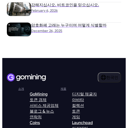
강해지십시오. 비트코인을 믿으십시오.
February 6, 2026
암호화폐 고래는 누구이며 어떻게 식별할까
December 26, 2025
한국인
소개
제품
GoMining
디지털 채굴자
토큰 경제
아바타
서비스 제공업체
컬렉션
블로그 & 뉴스
토큰
연락처
게임
Coins
Launchpad